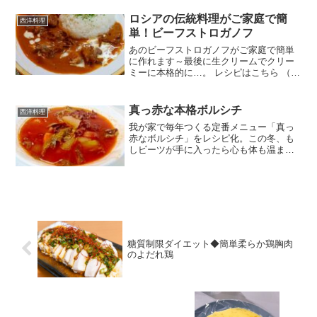
ロシアの伝統料理がご家庭で簡
西洋料理
単！ビーフストロガノフ
あのビーフストロガノフがご家庭で簡単
に作れます～最後に生クリームでクリー
ミーに本格的に…。 レシピはこちら （楽
天レシピ） 約30分 500円前後 材料バター
玉ねぎ牛薄切り肉塩・胡椒小麦粉マッシ
ュルーム★水★赤ワイン★コンソメ顆粒
真っ赤な本格ボルシチ
西洋料理
ケチャップ...
我が家で毎年つくる定番メニュー「真っ
赤なボルシチ」をレシピ化。この冬、も
しビーツが手に入ったら心も体も温まる
真っ赤な本格ボルシチで是非体を温めて
ください。 レシピはこちら （楽天レシ
ピ） 約1時間 1,000円前後 材料●水●コン
ソメ●ロー...
糖質制限ダイエット◆簡単柔らか鶏胸肉
のよだれ鶏