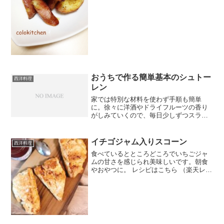
ンデスレッド(じゃがいも)ウインナー塩こ
しょうサラダ油みんなのレビュー
おうちで作る簡単基本のシュトー
西洋料理
レン
家では特別な材料を使わず手順も簡単
に。徐々に洋酒やドライフルーツの香り
がしみていくので、毎日少しずつスライ
スしてお召し上がりください。 レシピは
こちら （楽天レシピ） 約1時間 500円前
後 材料※25cm1本、15cm2本の分量です
イチゴジャム入りスコーン
西洋料理
ミック...
食べているとところどころでいちごジャ
ムの甘さを感じられ美味しいです。朝食
やおやつに。 レシピはこちら （楽天レシ
ピ） 約1時間 300円前後 材料薄力粉強力
粉（なければ薄力粉の量を200ｇに）グラ
ニュー糖ベーキングパウダー塩無塩バタ
ー牛乳い...