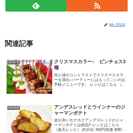
Mr.JISUI
関連記事
クリスマスカラー♪ ピンチョス3
西洋料理
種
赤と緑のコントラストでクリスマスカラ
ーを演出♪パーティーにはもってこいのお
手軽メニューです。 レシピはこちら （楽
天レシピ） 約30分 1,000円前後 材料竹串
＜トマトとチーズのピンチョス＞ミニト
マトチーズボール(丸いおつまみチーズ)バ
ジ...
アンデスレッドとウインナーのジ
西洋料理
ャーマンポテト
皮が赤いホクホクアンデスレッドのジャ
ーマンポテトは絶品!! レシピはこちら
（楽天レシピ） 約15分 300円前後 材料ア