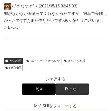
⋆.°✩.なつ.✩°.⋆
(2021/05/15 02:45:03)
卵がなかなか固まってくれなかったですが、簡単で美味し
かったです(*¨̮*)また作りたいです♪ありがとうございまし
た(｡ᵕᴗᵕ｡)
西洋料理
スパニッシュオムレツ
スペイン料理
西洋料理
シェアする
X
コピー
Mr.JISUIをフォローする