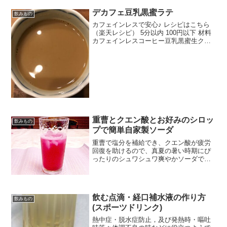
デカフェ豆乳黒蜜ラテ
飲みもの
カフェインレスで安心♪ レシピはこちら
（楽天レシピ） 5分以内 100円以下 材料
カフェインレスコーヒー豆乳黒蜜生クリ
ームお湯みんなのレビュー
重曹とクエン酸とお好みのシロッ
飲みもの
プで簡単自家製ソーダ
重曹で塩分を補給でき、クエン酸が疲労
回復を助けるので、真夏の暑い時期にぴ
ったりのシュワシュワ爽やかソーダで
す。混ぜるだけなので、お子様と作って
も楽しいですよ♪ レシピはこちら （楽天
レシピ） 5分以内 100円以下 材料◆水
（常温のもの）◆...
飲む点滴・経口補水液の作り方
飲みもの
(スポーツドリンク)
熱中症・脱水症防止，及び発熱時・嘔吐