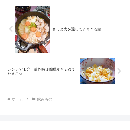
さっと火を通して☆まぐろ鍋
レンジで１分！節約時短簡単すぎるゆで
たまご☆
ホーム
飲みもの