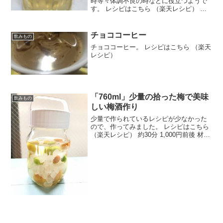
時等々体調不良の時などに役立つようで
す。 レシピはこちら （楽天レシピ） 約
10分 300円前後 材料水 (ミネラルウォー
ター)砂糖 (三温糖等々)塩レモン汁 (あ
れば)みんなのレビュー
チョココーヒー
飲みもの
チョココーヒー。 レシピはこちら （楽天
レシピ）
「760ml」少量の拾った梅で美味
飲みもの
しい梅酒作り
少量で作られているレシピが少なかった
ので、作ってみました。 レシピはこちら
（楽天レシピ） 約30分 1,000円前後 材料
拾った梅氷砂糖お好みのアルコール度数
２０％以上のお酒1000ml（１L）の空き
瓶みんなのレビュー