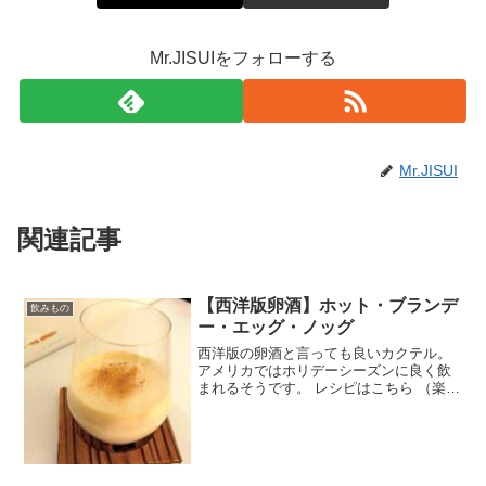
Mr.JISUIをフォローする
Mr.JISUI
関連記事
【西洋版卵酒】ホット・ブランデ
飲みもの
ー・エッグ・ノッグ
西洋版の卵酒と言っても良いカクテル。
アメリカではホリデーシーズンに良く飲
まれるそうです。 レシピはこちら （楽天
レシピ） 5分以内 100円以下 材料ブラン
デーダーク・ラム砂糖タマゴ牛乳ナツメ
グみんなのレビュー