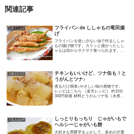
関連記事
フライパン de ししゃもの竜田揚
人気メニュー
げ
フライパンを使い少ない油で作るししゃ
もの揚げ物です。カリッと揚がったしし
ゃもは頭からサクサク食べられます。ご
飯のおかずやお弁当、おつまみにも♪ レ
シピはこちら （楽天レシピ） 指定なし
指定なし 材料ししゃも☆しょうゆ、みり
ん、酒☆しょうが...
チキンもいいけど、ツナ缶も！と
人気メニュー
うがんとツナ♪
煮るだけ簡単♪やさしい味の煮物です。
レシピはこちら （楽天レシピ） 約10分
300円前後 材料とうがんツナ缶（水煮
缶）◎だし◎酒◎砂糖◎しょうゆ◎塩し
ょうが（おろし）みんなのレビュー
しっとりもっちり じゃがいもで
人気メニュー
ヘルシーじゃがいも餅
大好きな男爵芋をふかして、多めの片栗