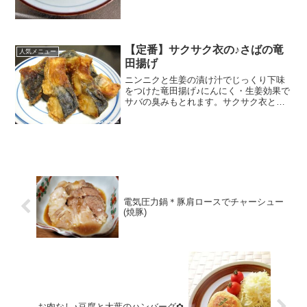
【定番】サクサク衣の♪さばの竜
人気メニュー
田揚げ
ニンニクと生姜の漬け汁でじっくり下味
をつけた竜田揚げ♪にんにく・生姜効果で
サバの臭みもとれます。サクサク衣と香
ばしい風味でご飯がすすみます レシピは
こちら （楽天レシピ） 指定なし 指定な
し 材料さば切り身＜漬け汁＞★しょうゆ
★みりん、酒★...
電気圧力鍋＊豚肩ロースでチャーシュー
(焼豚)
お肉なし♪豆腐と大葉のハンバーグ✿