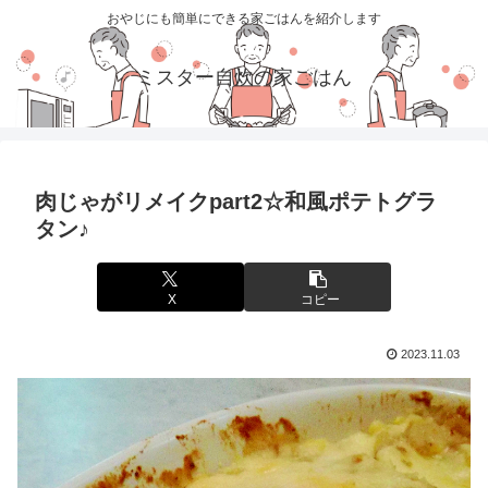
おやじにも簡単にできる家ごはんを紹介します
ミスター自炊の家ごはん
肉じゃがリメイクpart2☆和風ポテトグラ
タン♪
X
コピー
2023.11.03