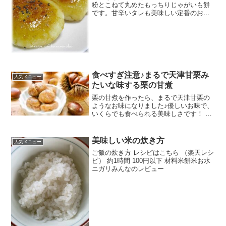
粉とこねて丸めたもっちりじゃがいも餅
です。甘辛いタレも美味しい定番のおや
つです。 レシピはこちら （楽天レシピ）
約30分 指定なし 材料じゃがいも（男爵）
片栗粉オリーブオイル・・甘辛ダレ
Ａ・・しょうゆ砂...
食べすぎ注意♪まるで天津甘栗み
人気メニュー
たいな味する栗の甘煮
栗の甘煮を作ったら、まるで天津甘栗の
ようなお味になりました♪優しいお味で、
いくらでも食べられる美味しさです！ レ
シピはこちら （楽天レシピ） 1時間以上
指定なし 材料栗（今回は丹波栗を使用）
塩水三温糖みりんハチミツみんなのレビ
美味しい米の炊き方
人気メニュー
ュー
ご飯の炊き方 レシピはこちら （楽天レシ
ピ） 約1時間 100円以下 材料米餅米お水
ニガリみんなのレビュー