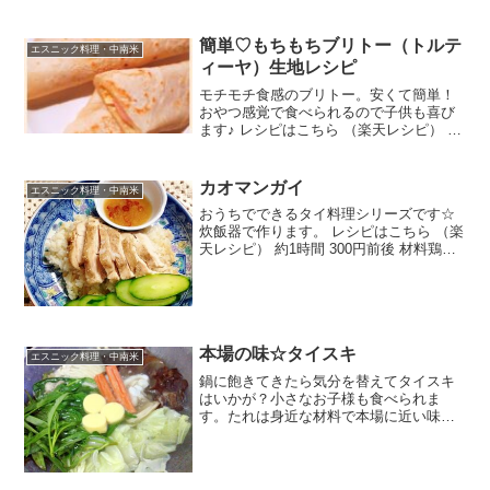
ヤムペースト水ネギみんなのレビュー
簡単♡もちもちブリトー（トルテ
エスニック料理・中南米
ィーヤ）生地レシピ
モチモチ食感のブリトー。安くて簡単！
おやつ感覚で食べられるので子供も喜び
ます♪ レシピはこちら （楽天レシピ） 約
30分 100円以下 材料薄力粉サラダ油塩水
ハム、チーズなどお好みの具材みんなの
レビュー
カオマンガイ
エスニック料理・中南米
おうちでできるタイ料理シリーズです☆
炊飯器で作ります。 レシピはこちら （楽
天レシピ） 約1時間 300円前後 材料鶏
（ムネorモモ）米酒鶏ガラスープの素ナ
ンプラーしょうが（薄切り）ネギの青い
ところ塩コショウきゅうり（ななめ薄切
り）★タレの...
本場の味☆タイスキ
エスニック料理・中南米
鍋に飽きてきたら気分を替えてタイスキ
はいかが？小さなお子様も食べられま
す。たれは身近な材料で本場に近い味が
出せます。 レシピはこちら （楽天レシ
ピ） 約30分 1,000円前後 材料水固形コン
ソメ（なければ中華だしか鶏ガラスープ
の素卵タイス...