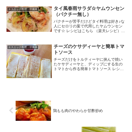
タイ風春雨サラダ☆ヤムウンセン
エスニック料理・中南米
（パクチー無し）
パクチーが苦手だけどタイ料理は好き♪な
人にセロリの葉で代用したヤムウンセン
です☆ レシピはこちら （楽天レシピ）
指定なし 指定なし 材料豚挽肉エビ春雨お
水☆紫タマネギ☆赤パプリカ☆黄パプリ
カ☆人参☆セロリ 葉付きのものナンプ
チーズのケサディーヤと簡単トマ
エスニック料理・中南米
ラーレモン汁砂...
トソース
チーズだけをトルティーヤに挟んで焼い
たケサディーヤと、ディップにする生の
トマトから作る簡単トマトソース レシピ
はこちら （楽天レシピ） 約15分 300円前
後 材料トルティーヤシュレッドチーズト
マト塩胡椒砂糖オリーブオイルみんなの
レビュー
鶏もも肉のやわらか甘酢炒め