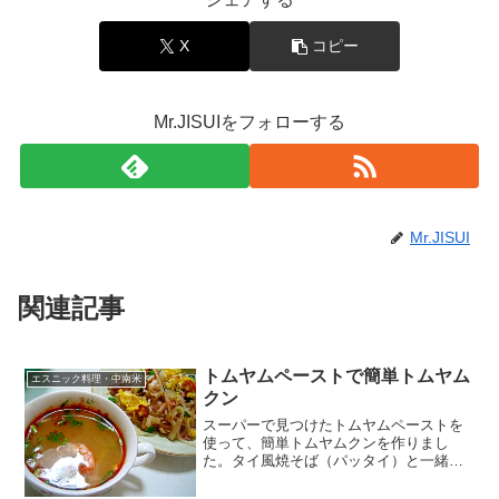
X
コピー
Mr.JISUIをフォローする
Mr.JISUI
関連記事
トムヤムペーストで簡単トムヤム
エスニック料理・中南米
クン
スーパーで見つけたトムヤムペーストを
使って、簡単トムヤムクンを作りまし
た。タイ風焼そば（パッタイ）と一緒に♪
レシピはこちら （楽天レシピ） 約10分
300円前後 材料タマネギシメジエビトム