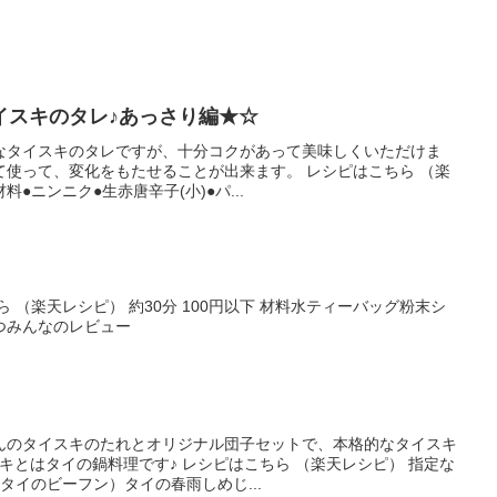
イスキのタレ♪あっさり編★☆
なタイスキのタレですが、十分コクがあって美味しくいただけま
て使って、変化をもたせることが出来ます。 レシピはこちら （楽
料●ニンニク●生赤唐辛子(小)●パ...
 （楽天レシピ） 約30分 100円以下 材料水ティーバッグ粉末シ
つみんなのレビュー
んのタイスキのたれとオリジナル団子セットで、本格的なタイスキ
キとはタイの鍋料理です♪ レシピはこちら （楽天レシピ） 指定な
タイのビーフン）タイの春雨しめじ...