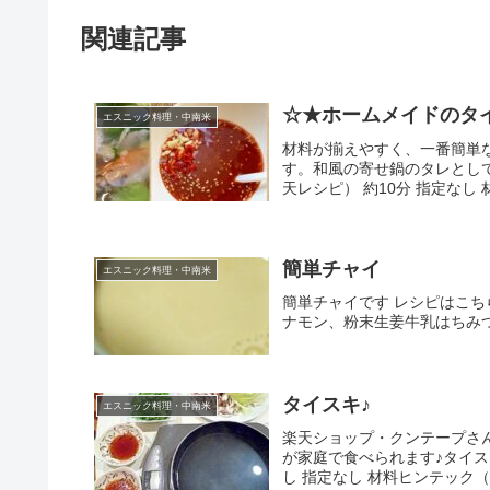
関連記事
☆★ホームメイドのタ
エスニック料理・中南米
材料が揃えやすく、一番簡単
す。和風の寄せ鍋のタレとし
天レシピ） 約10分 指定なし 材
簡単チャイ
エスニック料理・中南米
簡単チャイです レシピはこちら
ナモン、粉末生姜牛乳はちみ
タイスキ♪
エスニック料理・中南米
楽天ショップ・クンテープさ
が家庭で食べられます♪タイス
し 指定なし 材料ヒンテック（