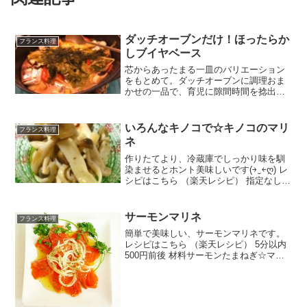
ダッチオーブンだけ！ほったらか
フランス料理
しブイヤベース
芯からあったまる一皿のバリエーション
をもとめて。ダッチオーブンに調理おま
かせの一品で、育児に隙間時間を捻出し
ます！フルタイムママの金曜日メニュー
でした☝！！ レシピはこちら （楽天レシ
ピ） 約30分 300円前後 材料鯛ミニトマト
いろんなキノコで☆キノコのマリ
フランス料理
マッシュル...
ネ
作りたてより、冷蔵庫でしっかり味を馴
染ませるとホント美味しいです(￫‿￩ღ) レ
シピはこちら （楽天レシピ） 指定なし
指定なし 材料しめじ、エリンギ、えの
き など合わせてにんにく輪切り赤唐辛
子塩オリーブオイル☆白ワインビネガ
サーモンマリネ
フランス料理
ー または 酢...
簡単で美味しい、サーモンマリネです。
レシピはこちら （楽天レシピ） 5分以内
500円前後 材料サーモンたまねぎ☆マリ
ネ液☆☆オリーブオイル☆酢☆砂糖☆塩
☆ドライパセリ(お好みで)みんなのレビュ
ー