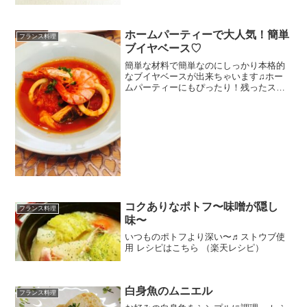
ホームパーティーで大人気！簡単
フランス料理
ブイヤベース♡
簡単な材料で簡単なのにしっかり本格的
なブイヤベースが出来ちゃいます♫ホー
ムパーティーにもぴったり！残ったスー
プで作るブイヤベースリゾットもまた絶
品です♡ レシピはこちら （楽天レシピ）
約1時間 1,000円前後 材料有頭海老（なけ
れば普通...
コクありなポトフ〜味噌が隠し
フランス料理
味〜
いつものポトフより深い〜♬ストウブ使
用 レシピはこちら （楽天レシピ）
白身魚のムニエル
フランス料理