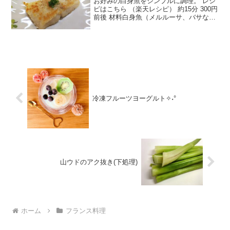
お好みの白身魚をシンプルに調理。 レシ
ピはこちら （楽天レシピ） 約15分 300円
前後 材料白身魚（メルルーサ、バサな
ど）塩こしょう小麦粉バターまたはマー
ガリンパセリみじん切り（好みで）レモ
ン果汁（好みで）みんなのレビュー
冷凍フルーツヨーグルト✧˖°
山ウドのアク抜き(下処理)
ホーム
フランス料理