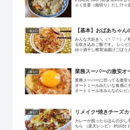
ゃく生姜（細切り）だし汁☆酒
【基本】おばあちゃん
ご飯もの
みんな大好き＼（＾▽＾）／
る炊き込みご飯です。 レシピ
ゆ☆酒干し椎茸油揚げごぼう人
業務スーパーの激安オ
ご飯もの
業務スーパーに売ってる激安
オートミールみたいな食感に大変
オートミール水みんなのレビ
リメイク*焼きチーズ
ご飯もの
カレーが残ったらほんの少し
ちら （楽天レシピ） 約10分