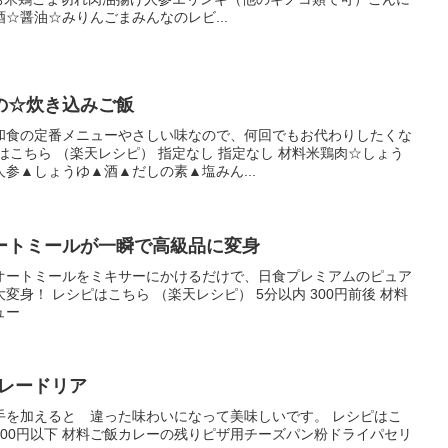
☆醤油☆みりんごまみんなのレビ...
の☆炊き込みご飯
和食の定番メニューやさしい味なので、何回でもお代わりしたくな
はこちら （楽天レシピ） 指定なし 指定なし 材料米鶏肉☆しょう
参▲しょうゆ▲酒▲だしの素▲塩みん...
ートミールが一瞬で高級品に変身
オートミールをミキサーにかけるだけで、日食プレミアムのピュア
身！ レシピはこちら （楽天レシピ） 5分以内 300円前後 材料
ュー
カレードリア
手を加えると 違った味わいになって美味しいです。 レシピはこ
 100円以下 材料ご飯カレーの残りピザ用チーズパン粉ドライパセリ