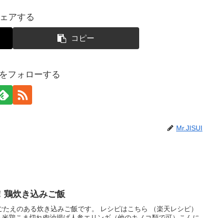
ェアする
コピー
SUIをフォローする
Mr.JISUI
！鶏炊き込みご飯
ごたえのある炊き込みご飯です。 レシピはこちら （楽天レシピ）
米もち米鶏こま切れ肉油揚げ人参エリンギ（他のキノコ類で可）こんに