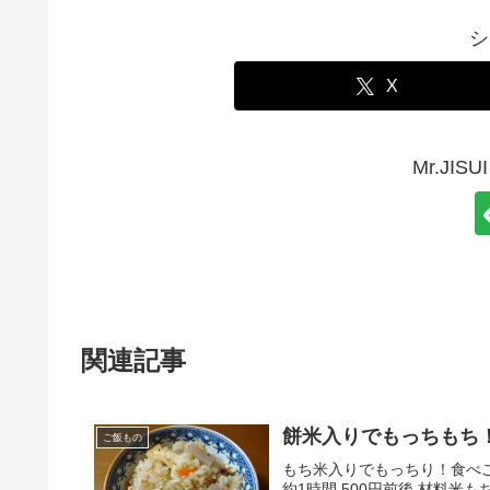
シ
X
Mr.JI
関連記事
餅米入りでもっちもち
ご飯もの
もち米入りでもっちり！食べ
約1時間 500円前後 材料