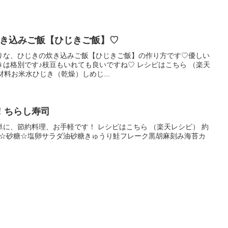
炊き込みご飯【ひじきご飯】♡
りな、ひじきの炊き込みご飯【ひじきご飯】の作り方です♡優しい
は格別です♪枝豆もいれても良いですね♡ レシピはこちら （楽天
 材料お米水ひじき（乾燥）しめじ...
！ちらし寿司
に、節約料理、お手軽です！ レシピはこちら （楽天レシピ） 約
飯☆酢☆砂糖☆塩卵サラダ油砂糖きゅうり鮭フレーク黒胡麻刻み海苔カ