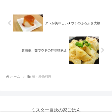
30分 300円前後 材料★薄力粉★だしの素
★昆...
タレが美味しい★ウチのふろふき大根
超簡単、茹でウドの酢味噌あえ
ホーム
麺・粉物料理
ミスター自炊の家ごはん