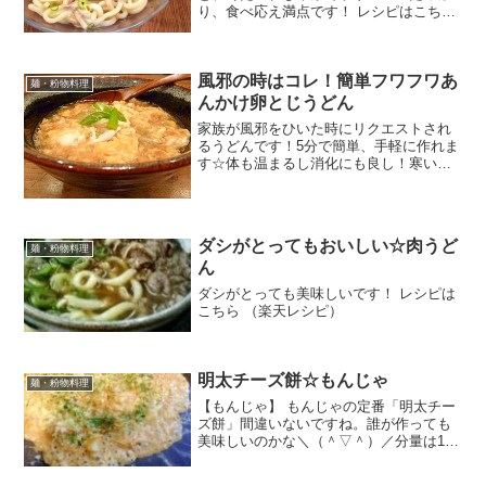
り、食べ応え満点です！ レシピはこちら
（楽天レシピ） 約15分 300円前後 材料冷
凍うどん豚薄切り肉★酒★塩★水胡麻ド
レッシング刻みねぎみんなのレビュー
風邪の時はコレ！簡単フワフワあ
麺・粉物料理
んかけ卵とじうどん
家族が風邪をひいた時にリクエストされ
るうどんです！5分で簡単、手軽に作れま
す☆体も温まるし消化にも良し！寒いと
きの1人ランチにも♪ レシピはこちら （楽
天レシピ） 指定なし 指定なし 材料冷凍
うどん又はゆでうどん水3倍濃縮麺つゆ卵
長ネギ片栗...
ダシがとってもおいしい☆肉うど
麺・粉物料理
ん
ダシがとっても美味しいです！ レシピは
こちら （楽天レシピ）
明太チーズ餅☆もんじゃ
麺・粉物料理
【もんじゃ】 もんじゃの定番「明太チー
ズ餅」間違いないですね。誰が作っても
美味しいのかな＼（＾▽＾）／分量は1.5
人分なので、1人では多いかな？ぐらいで
す。 レシピはこちら （楽天レシピ） 約