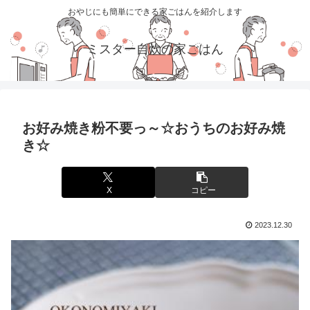
おやじにも簡単にできる家ごはんを紹介します
ミスター自炊の家ごはん
お好み焼き粉不要っ～☆おうちのお好み焼
き☆
X
コピー
2023.12.30