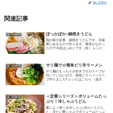
Mr.JISUI
関連記事
ぽっかぽか♪鍋焼きうどん
麺・粉物料理
我が家の定番、鍋焼きうどんです。冷蔵
庫にあるもので作ります。椎茸がなかっ
たので今回はしめじです（笑） レシピは
こちら （楽天レシピ） 約10分 指定なし
材料冷凍うどん 太めのもの●水●和風だ
しの素●薄口醤油●みりんほうれん草たま
ご長ねぎ椎...
サリ麺で☆簡単ピリ辛ラーメン
麺・粉物料理
サリ麺のもっちりが好きですがスープが
付いていないので、簡単にラーメンスー
プ作りました‼️ レシピはこちら （楽天レ
シピ） 約10分 100円以下 材料サリ麺もや
し卵＊ごま油＊豆板醤＊鷹の爪輪切り(お
好みで)○水○鶏がらスープの素味噌すりに
ん...
＜定番シリーズ＞ボリュームたっ
麺・粉物料理
ぷり！冷しゃぶうどん
夏によく食べる冷しゃぶ♪冷たいうどん
と、冷たい豚しゃぶでボリュームたっぷ