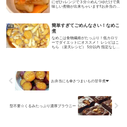
にぜひ♪レンジで３分☆めんつゆだけで美
味しい煮物が出来ちゃいます‼お弁当のお
かずにもおすすめですよ(๑˃̵ᴗ˂̵) レシピは
こちら （楽天レシピ） 5分以内 100円以
下 材料大根にんじんめんつゆかつお節...
簡単すぎてごめんなさい！なめこ
野菜
煮
なめこは食物繊維がたっぷり！低カロリ
ーでダイエットにオススメ！ レシピはこ
ちら （楽天レシピ） 5分以内 指定なし
材料なめこ○酒○みりん○醤油みんなのレ
ビュー
お弁当にも✿さつまいもの甘辛煮❤
型不要☆くるみたっぷり濃厚ブラウニー