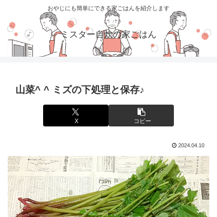
おやじにも簡単にできる家ごはんを紹介します
ミスター自炊の家ごはん
山菜^ ^ ミズの下処理と保存♪
X
コピー
2024.04.10