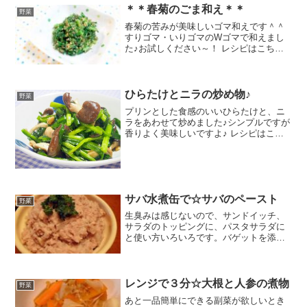
＊＊春菊のごま和え＊＊
野菜
春菊の苦みが美味しいゴマ和えです＾＾
すりゴマ・いりゴマのWゴマで和えまし
た♪お試しください～！ レシピはこちら
（楽天レシピ） 約10分 100円以下 材料春
菊☆すりごま☆いりごま☆しょうゆ☆砂
糖みんなのレビュー
ひらたけとニラの炒め物♪
野菜
プリンとした食感のいいひらたけと、ニ
ラをあわせて炒めました♪シンプルですが
香りよく美味しいですよ♪ レシピはこち
ら （楽天レシピ） 約10分 100円以下 材
料ひらたけニラ塩コショウ油みんなのレ
ビュー
サバ水煮缶で☆サバのペースト
野菜
生臭みは感じないので、サンドイッチ、
サラダのトッピングに、パスタサラダに
と使い方いろいろです。バゲットを添え
ればちょっとしたおもてなし、おつまみ
にも。 レシピはこちら （楽天レシピ）
指定なし 指定なし 材料サバ水煮缶玉ねぎ
オリーブオイルマ...
レンジで３分☆大根と人参の煮物
野菜
あと一品簡単にできる副菜が欲しいとき