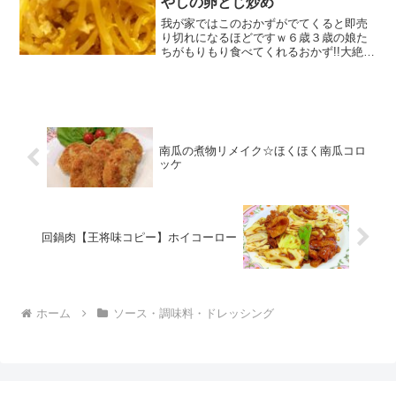
やしの卵とじ炒め
我が家ではこのおかずがでてくると即売
り切れになるほどですｗ６歳３歳の娘た
ちがもりもり食べてくれるおかず!!大絶賛
です!! レシピはこちら （楽天レシピ） 5
分以内 100円以下 材料もやしたまご水本
だししょうゆみりん塩ごま油みんなのレ
ビュー
南瓜の煮物リメイク☆ほくほく南瓜コロ
ッケ
回鍋肉【王将味コピー】ホイコーロー
ホーム
ソース・調味料・ドレッシング