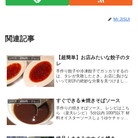
Mr.JISUI
関連記事
【超簡単】お店みたいな餃子のタ
ソース・調味料・ドレッシング
レ
手作り餃子や冷凍餃子でガッカリするの
は、タレが失敗したとき。お店に負けな
いって好評の絶妙な分量を見つけまし
た！ レシピはこちら （楽天レシピ） 5分
以内 100円以下 材料醤油おろし生姜（チ
ューブ入り）豆板醤純米酢ごま油みんな
すぐできる★焼きそばソース
のレビュー
ソース・調味料・ドレッシング
手作りの焼きそばソース。 レシピはこち
ら （楽天レシピ） 5分以内 100円以下 材
料オイスターソースしょうゆケチャップ
酒砂糖こしょうごま油みんなのレビュー