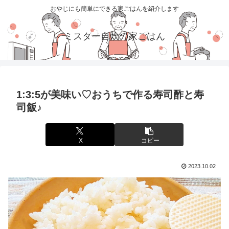
おやじにも簡単にできる家ごはんを紹介します
ミスター自炊の家ごはん
1:3:5が美味い♡おうちで作る寿司酢と寿
司飯♪
X
コピー
2023.10.02