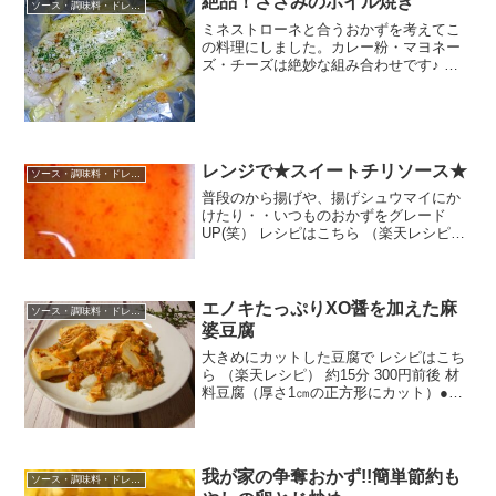
絶品！ささみのホイル焼き
ソース・調味料・ドレッシング
ミネストローネと合うおかずを考えてこ
の料理にしました。カレー粉・マヨネー
ズ・チーズは絶妙な組み合わせです♪ レ
シピはこちら （楽天レシピ） 約15分 300
円前後 材料ささみマヨネーズカレー粉と
ろけるチーズしめじえのきエリンギ塩・
粗挽き黒こ...
レンジで★スイートチリソース★
ソース・調味料・ドレッシング
普段のから揚げや、揚げシュウマイにか
けたり・・いつものおかずをグレード
UP(笑） レシピはこちら （楽天レシピ）
5分以内 100円以下 材料☆酢☆みりん☆
砂糖☆おろしにんにく☆豆板醤☆塩片栗
粉みんなのレビュー
エノキたっぷりXO醤を加えた麻
ソース・調味料・ドレッシング
婆豆腐
大きめにカットした豆腐で レシピはこち
ら （楽天レシピ） 約15分 300円前後 材
料豆腐（厚さ1㎝の正方形にカット）●ニ
ンニクとしょうがのみじん切り●サラダ油
ーーーー具ーーーー豚ひき肉えのき（1㎝
幅にカット）長ネギのみじん切りーーー
ー合わ...
我が家の争奪おかず!!簡単節約も
ソース・調味料・ドレッシング