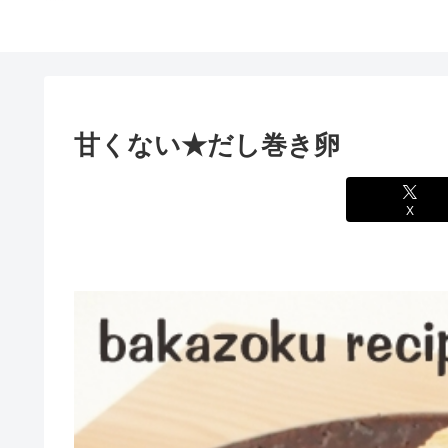
甘くない★だし巻き卵
X