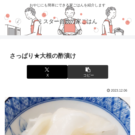
おやじにも簡単にできる家ごはんを紹介します
ミスター自炊の家ごはん
さっぱり★大根の酢漬け
X
コピー
2023.12.06