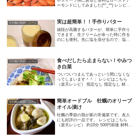
やスイーツ用にあると便利なローストア
ーモンドにしてみました(*^_^*) レシピは
こちら （楽天レシピ） 約30分 300円前後
材料生アーモンドみんなのレビュー
実は超簡単！！手作りバター
その他の目的・シーン
値段が高騰するバターが、簡単に手作り
できます。生クリームが余った時に作る
のにも便利。先に塩を混ぜるので、塩味
は薄めでも均一な味になりますよ。 レシ
ピはこちら （楽天レシピ） 約30分 300円
前後 材料動物性の生クリーム※乳脂肪分
35%を使...
食べだしたら止まらない！やみつ
その他の目的・シーン
き白菜
ついついつまんであっという間になくな
ってしまいます＾＾： レシピはこちら
（楽天レシピ） 指定なし 指定なし 材料
白菜白だし塩さとうおろしニンニクきざ
み昆布みんなのレビュー
簡単オードブル 牡蠣のオリーブ
その他の目的・シーン
オイル漬け
牡蠣の季節の我が家の常備菜です。友人
にも好評の一品です。 レシピはこちら
（楽天レシピ） 約10分 500円前後 材料牡
蠣酒オリーブオイルにんにく塩みんなの
レビュー