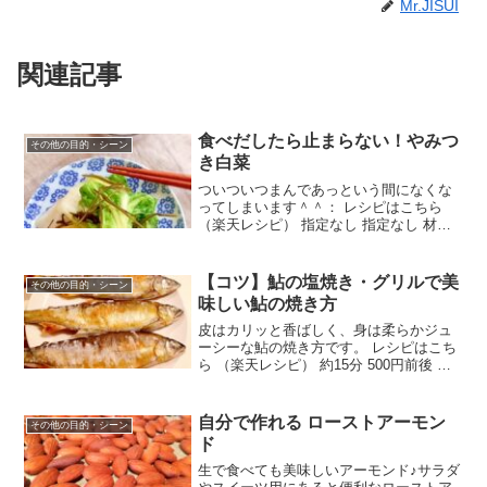
Mr.JISUI
関連記事
食べだしたら止まらない！やみつ
その他の目的・シーン
き白菜
ついついつまんであっという間になくな
ってしまいます＾＾： レシピはこちら
（楽天レシピ） 指定なし 指定なし 材料
白菜白だし塩さとうおろしニンニクきざ
み昆布みんなのレビュー
【コツ】鮎の塩焼き・グリルで美
その他の目的・シーン
味しい鮎の焼き方
皮はカリッと香ばしく、身は柔らかジュ
ーシーな鮎の焼き方です。 レシピはこち
ら （楽天レシピ） 約15分 500円前後 材
料鮎粗塩みんなのレビュー
自分で作れる ローストアーモン
その他の目的・シーン
ド
生で食べても美味しいアーモンド♪サラダ