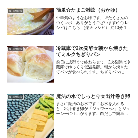
コショウ醤油オリーブオイルみんなのレ
ビュー
簡単☆たまご雑炊（おかゆ）
今日の献立
中華粥のようなお味です。※たくさんの
つくレポ、ありがとうございます(^-^) レ
シピはこちら （楽天レシピ） 約10分 100
円以下 材料ごはん卵水小ネギ鶏がらスー
プの素しょうゆ塩（味見をして塩気が足
りなかったら）みんなのレビュー
冷蔵庫で2次発酵☆朝から焼きた
今日の献立
てミルクちぎりパン
前日に成型まで終わらせて、2次発酵は冷
蔵庫でゆっくり低温発酵。朝から焼きた
てパンが食べられます。ちぎりパンにし
ても良いし、小さく丸パンにしてもOK
レシピはこちら （楽天レシピ） 1時間以
上 100円以下 材料強力粉砂糖塩バター牛
乳ドライイ...
魔法の水でしっとり☆出汁巻き卵
今日の献立
まさに魔法のお水です！お水を入れる
と、出汁巻き卵が「ジュワ〜っ♪」とジュ
ーシーに仕上がります。白だしで簡単味
付けです。ラップで包む事により、ふわ
ふわになります。 レシピはこちら （楽天
レシピ） 約15分 100円以下 材料卵白だし
（卵の大き...