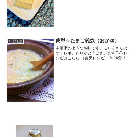
簡単☆たまご雑炊（おかゆ）
今日の献立
中華粥のようなお味です。※たくさんの
つくレポ、ありがとうございます(^-^) レ
シピはこちら （楽天レシピ） 約10分 100
円以下 材料ごはん卵水小ネギ鶏がらスー
プの素しょうゆ塩（味見をして塩気が足
りなかったら）みんなのレビュー