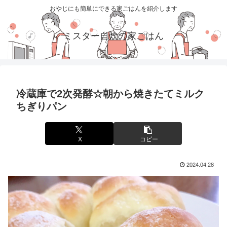
おやじにも簡単にできる家ごはんを紹介します
ミスター自炊の家ごはん
冷蔵庫で2次発酵☆朝から焼きたてミルク
ちぎりパン
X
コピー
2024.04.28