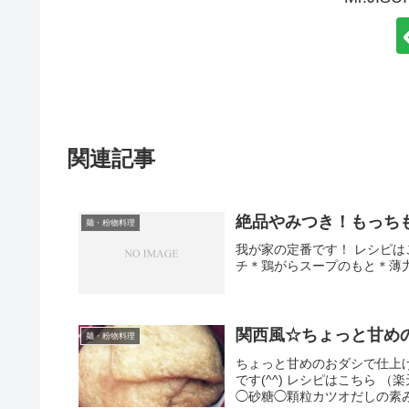
関連記事
絶品やみつき！もっち
麺・粉物料理
我が家の定番です！ レシピは
チ＊鶏がらスープのもと＊薄
関西風☆ちょっと甘め
麺・粉物料理
ちょっと甘めのおダシで仕上
です(^^) レシピはこちら 
◯砂糖◯顆粒カツオだしの素