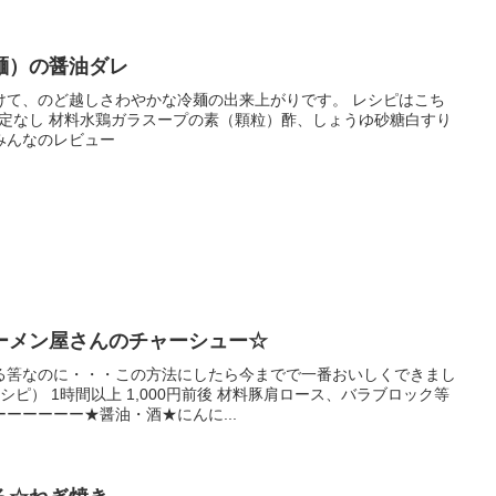
麺）の醤油ダレ
けて、のど越しさわやかな冷麺の出来上がりです。 レシピはこち
 指定なし 材料水鶏ガラスープの素（顆粒）酢、しょうゆ砂糖白すり
みんなのレビュー
ーメン屋さんのチャーシュー☆
る筈なのに・・・この方法にしたら今までで一番おいしくできまし
シピ） 1時間以上 1,000円前後 材料豚肩ロース、バラブロック等
ーーーーー★醤油・酒★にんに...