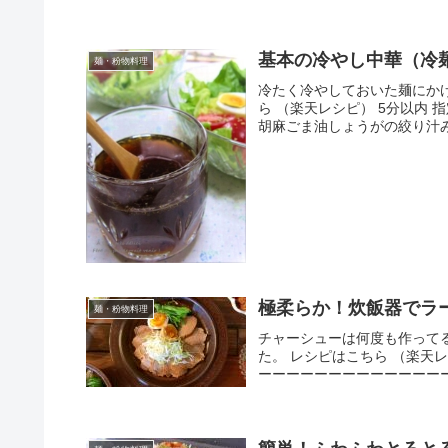
基本の冷やし中華（冷
麺・粉物料理
冷たく冷やしておいた麺にか
ら （楽天レシピ） 5分以内
胡麻ごま油しょうがの絞り汁
極柔らか！炊飯器でラ
麺・粉物料理
チャーシューは何度も作って
た。 レシピはこちら （楽天レ
ーーーーーーーーーーーーーー