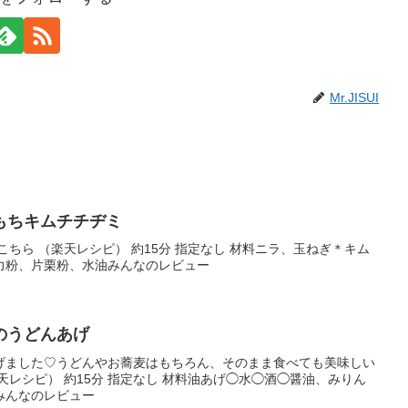
Mr.JISUI
もちキムチチヂミ
こちら （楽天レシピ） 約15分 指定なし 材料ニラ、玉ねぎ＊キム
力粉、片栗粉、水油みんなのレビュー
のうどんあげ
げました♡うどんやお蕎麦はもちろん、そのまま食べても美味しい
（楽天レシピ） 約15分 指定なし 材料油あげ◯水◯酒◯醤油、みりん
みんなのレビュー