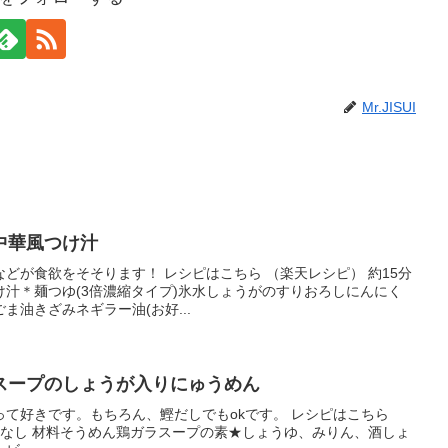
Mr.JISUI
中華風つけ汁
どが食欲をそそります！ レシピはこちら （楽天レシピ） 約15分
つけ汁＊麺つゆ(3倍濃縮タイプ)氷水しょうがのすりおろしにんにく
ま油きざみネギラー油(お好...
スープのしょうが入りにゅうめん
て好きです。もちろん、鰹だしでもokです。 レシピはこちら
定なし 材料そうめん鶏ガラスープの素★しょうゆ、みりん、酒しょ