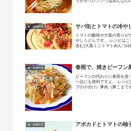
うがホウレンソウ塩みんなの
サバ缶とトマトの冷や
麺・粉物料理
トマトの酸味や大葉の香りが
やしうどんです。 レシピはこち
含む)大葉ミニトマトめんつゆ
春雨で、焼きビーフン
麺・粉物料理
ビーフンの代わりに春雨を使
一品にも便利ですよ。 レシピ
プの小分け）豚肉（豚こまでも
アボカドとトマトの柚
麺・粉物料理