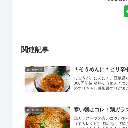
関連記事
＊そうめんに＊ピリ辛
麺・粉物料理
しょうが、にんにく、豆板醤な
300円前後 材料そうめん＊
のすりおろし豆板醤すりごまご
寒い朝はコレ！鶏ガラ
麺・粉物料理
鶏ガラスープの素がコクがあっ
（楽天レシピ） 指定なし 指