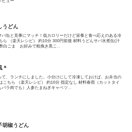
レビュー
しうどん
サバ缶と見事にマッチ！低カロリーだけど栄養と食べ応えのある冷
ら （楽天レシピ） 約10分 300円前後 材料うどんサバ水煮缶(汁
酢白ごま お好みで粗挽き黒こ...
風＊
って、ランチにしました。小分けにして冷凍しておけば、お弁当の
はこちら （楽天レシピ） 約10分 指定なし 材料春雨（カットタイ
バラ肉でも）人参たまねぎキャベツ...
子胡椒うどん