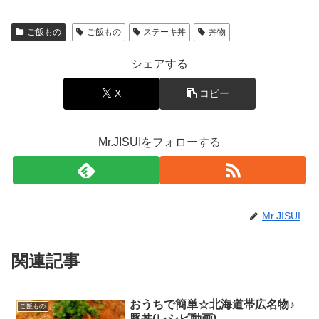
ご飯もの
ご飯もの
ステーキ丼
丼物
シェアする
X
コピー
Mr.JISUIをフォローする
Mr.JISUI
関連記事
おうちで簡単☆北海道帯広名物♪
ご飯もの
豚丼(レシピ動画)