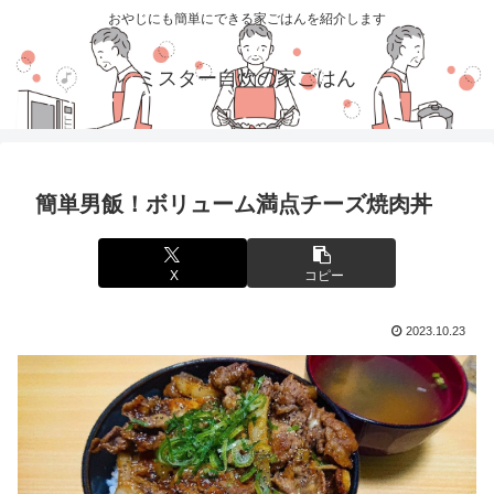
おやじにも簡単にできる家ごはんを紹介します
ミスター自炊の家ごはん
簡単男飯！ボリューム満点チーズ焼肉丼
X
コピー
2023.10.23