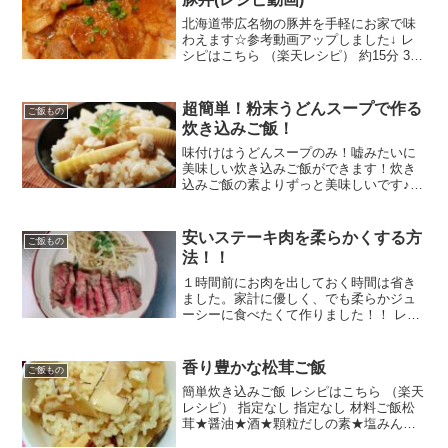
北海道帯広名物の豚丼を手軽にお家で味
わえます☆参考動画アップしました↓ レ
シピはこちら （楽天レシピ） 約15分 300
円前後 材料炒め油豚肩ローススライス
（生姜焼き用）温かいごはん小葱の小口
切り（豚丼のタレの材料）醤油みりん砂
超簡単！粉末うどんスープで作る
ご飯もの
糖みんなのレ...
炊き込みご飯！
味付けはうどんスープのみ！嘘みたいに
美味しい炊き込みご飯ができます！炊き
込みご飯の素よりずっと美味しいです♪
レシピはこちら （楽天レシピ） 指定なし
指定なし 材料お米粉末うどんスープ酒お
好きな具、何でもＯＫ※油揚げ※しめじ
安いステーキ肉を柔らかくする方
ご飯もの
※ごぼう※にん...
法！！
１時間前にお肉を出しておく時間は省き
ました。家計に優しく、でも柔らかジュ
ーシーに食べたくて作りました！！ レシ
ピはこちら （楽天レシピ）
香り豊かな松茸ご飯
ご飯もの
簡単炊き込みご飯 レシピはこちら （楽天
レシピ） 指定なし 指定なし 材料ご飯松
茸★醤油★酒★顆粒だしの素★塩みんな
のレビュー