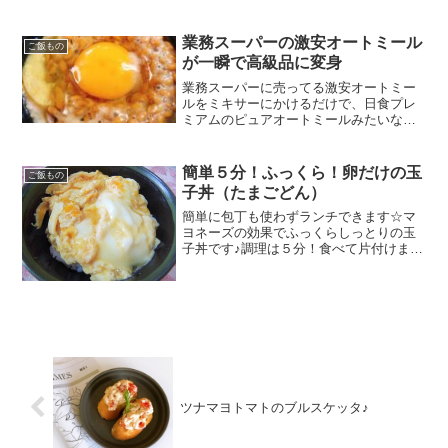
業務スーパーの激安オートミール
ご飯もの
が一瞬で高級品に変身
業務スーパーに売ってる激安オートミー
ルをミキサーにかけるだけで、日食プレ
ミアムのピュアオートミールみたいな食
感に大変身！ レシピはこちら （楽天レシ
ピ） 5分以内 300円前後 材料オートミー
ル水みんなのレビュー
簡単５分！ふっくら！卵だけの玉
ご飯もの
子丼（たまごどん）
簡単に包丁も使わずランチできます☆マ
ヨネーズの効果でふっくらしっとりの玉
子丼です♪調理は５分！食べて片付けまで
いれても30分あれば十分です^^ レシピは
こちら （楽天レシピ） 5分以内 100円以
下 材料◇卵◇マヨネーズ※白だし※麺つ
ゆ（濃...
ツナマヨトマトのブルスケッタ♪