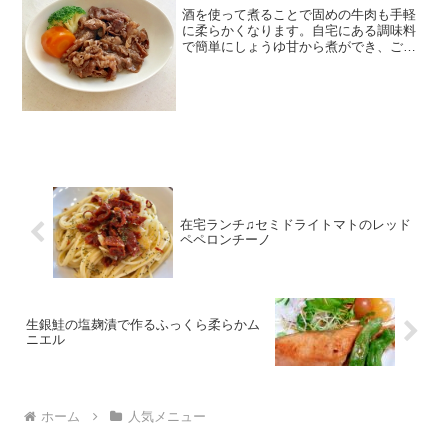
酒を使って煮ることで固めの牛肉も手軽
に柔らかくなります。自宅にある調味料
で簡単にしょうゆ甘から煮ができ、ご飯
がすすみます。 レシピはこちら （楽天レ
シピ） 約10分 指定なし 材料牛肉酒みり
ん醤油みんなのレビュー
在宅ランチ♫セミドライトマトのレッド
ペペロンチーノ
生銀鮭の塩麹漬で作るふっくら柔らかム
ニエル
ホーム
人気メニュー