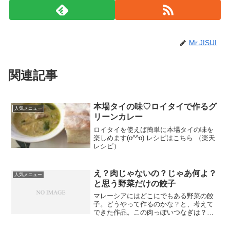
Mr.JISUI
関連記事
本場タイの味♡ロイタイで作るグ
人気メニュー
リーンカレー
ロイタイを使えば簡単に本場タイの味を
楽しめます(o^^o) レシピはこちら （楽天
レシピ）
え？肉じゃないの？じゃあ何よ？
人気メニュー
と思う野菜だけの餃子
マレーシアにはどこにでもある野菜の餃
子。どうやって作るのかな？と、考えて
できた作品。この肉っぽいつなぎは？さ
て、何でしょう。 レシピはこちら （楽天
レシピ） 約30分 500円前後 材料餃子の皮