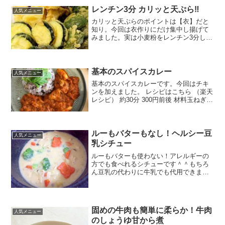
キャベツニラワケギにんにくオートミー
レンチン3分 カリッと天ぷら‼
人気メニュー
ル☆醤油☆...
カリッと天ぷらのポイントは【衣】だと
知り。今回は衣作りにだけ集中し揚げて
みました。実は小麦粉をレンチン3分した
だけです... レシピはこちら （楽天レシ
ピ） 約1時間 300円前後 材料●春菊●エリ
ンギ●ズッキーニ●ピーマン小麦粉★生た
まご...
基本のスパイスカレー
人気メニュー
基本のスパイスカレーです。今回はチキ
ンを加えました。 レシピはこちら （楽天
レシピ） 約30分 300円前後 材料玉ねぎ★
おろし生姜★おろしにんにく★トマト缶
★プレーンヨーグルトサラダ油クミンシ
ード▪️ターメリック▪️チリパウダー▪️コリ
ア...
ルーもバターもなし！ヘルシー豆
人気メニュー
乳シチュー
ルーもバターも使わない！アレルギーの
方でも食べれるシチューです＾＾もちろ
ん豆乳の代わりに牛乳でも代用できます
☆寒い季節にぜひ！！ レシピはこちら
（楽天レシピ） 約30分 300円前後 材料玉
ねぎ人参じゃがいもしめじブロッコリー
鶏肉（今回は...
固めの牛肉も簡単に柔らか！牛肉
人気メニュー
のしょうゆ甘から煮