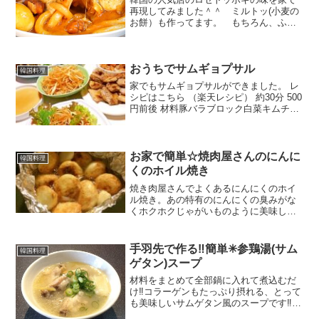
再現してみました＾＾ ミルトッ(小麦の
お餅）も作ってます。 もちろん、ふつ
うのトッポギのお餅でもOKです。 レシ
ピはこちら （楽天レシピ） 約30分 500円
前後 材料小麦粉水(餅用)サラダ油(餅用)ソ
おうちでサムギョプサル
ー...
韓国料理
家でもサムギョプサルができました。 レ
シピはこちら （楽天レシピ） 約30分 500
円前後 材料豚バラブロック白菜キムチ長
ネギ●ごま油●唐辛子粉●塩サニーレタ
ス、エゴマの葉など青唐辛子○ごま油、塩
コチュジャンみんなのレビュー
お家で簡単☆焼肉屋さんのにんに
韓国料理
くのホイル焼き
焼き肉屋さんでよくあるにんにくのホイ
ル焼き。あの特有のにんにくの臭みがな
くホクホクじゃがいものように美味しい
です★にんにくが苦手な私でも食べれま
す！ レシピはこちら （楽天レシピ） 約
15分 300円前後 材料にんにくごま油みん
手羽先で作る‼︎簡単✳︎参鶏湯(サム
韓国料理
なのレビュー
ゲタン)スープ
材料をまとめて全部鍋に入れて煮込むだ
け‼︎コラーゲンもたっぷり摂れる、とって
も美味しいサムゲタン風のスープです‼︎
レシピはこちら （楽天レシピ） 1時間以