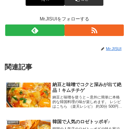
Mr.JISUIをフォローする
Mr.JISUI
関連記事
納豆と味噌でコクと深みが出て絶
韓国料理
品！キムチチゲ
納豆と味噌を使うと～意外に簡単に本格
的な韓国料理の味が楽しめます。 レシピ
はこちら （楽天レシピ） 約30分 500円前
後 材料コチュジャン・味噌豆板醤納豆★
水★醤油★鶏がらスープの素キャベツじ
ゃがいも豚バラ肉白菜キムチニラ絹ごし
韓国で人気のロゼトッポギ♪
韓国料理
豆腐卵白い...
韓国の人気店のロゼトッポギの味を家で