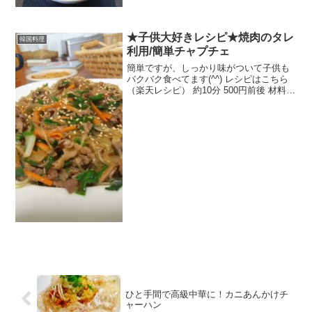
上 300円前後 材料手羽先もち米あれば押
麦、五穀米長ネギにんにく生姜ピーナッ
ツ酒塩...
★子供大好きレシピ★焼肉のタレ
韓国料理
利用/簡単チャプチェ
簡単ですが、しっかり味がついて子供も
バクバク食べてます(^^) レシピはこちら
（楽天レシピ） 約10分 500円前後 材料牛
肉焼肉のタレ（下味）春雨にらにんじん
玉ねぎゴマ油にんにくチューブ焼肉のタ
レ白ごまみんなのレビュー
ひと手間で高級中華に！カニあんかけチ
ャーハン