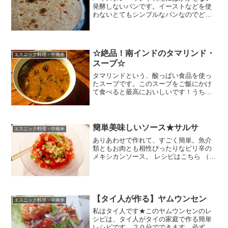
発酵しないパンです。イーストなどを使
わないとてもシンプルなパンなのでどん
なカレーにも合います。 レシピはこちら
（楽天レシピ） 1時間以上 100円以下 材
料中力粉塩水打ち粉みんなのレビュー
☆絶品！南インドのタマリンド・
エスニック料理・中南米
スープ☆
タマリンドという、酸っぱい食品を使っ
たスープです。このスープをご飯にかけ
て食べると最高においしいです！うちの
子供たちの大好物でもあります。 レシピ
はこちら （楽天レシピ） 指定なし 指定
なし 材料☆タマリンド☆水☆トマト☆玉
ねぎ（みじん切り...
簡単美味しいソース★サルサ
エスニック料理・中南米
ありあわせで作れて、すごく簡単。魚介
類ともお肉とも相性ぴったりなピリ辛の
メキシカンソース。 レシピはこちら （楽
天レシピ） 約30分 300円前後 材料トマト
玉葱ピーマンニンニクA ライムA 塩
A タバスコA 乾燥コリアンダー（パク
チー）み...
【タイ人が作る】ヤムウンセン
エスニック料理・中南米
私はタイ人です★このヤムウンセンのレ
シピは、タイ人がタイの家庭で作る簡単
レシピです。２０分でできます。必ず必