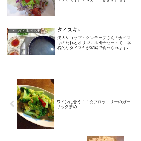
要な材料は【ナムプラーとレモン】で
す。 レシピはこちら （楽天レシピ） 約
15分 1,000円前後 材料生唐辛子（好きな
分量にしてく...
タイスキ♪
エスニック料理・中南米
楽天ショップ・クンテープさんのタイス
キのたれとオリジナル団子セットで、本
格的なタイスキが家庭で食べられます♪タ
イスキとはタイの鍋料理です♪ レシピは
こちら （楽天レシピ） 指定なし 指定な
し 材料ヒンテック（タイのビーフン）タ
イの春雨しめじ...
ワインに合う！！☆ブロッコリーのガー
リック炒め