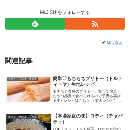
Mr.JISUIをフォローする
Mr.JISUI
関連記事
簡単♡もちもちブリトー（トルテ
エスニック料理・中南米
ィーヤ）生地レシピ
モチモチ食感のブリトー。安くて簡単！
おやつ感覚で食べられるので子供も喜び
ます♪ レシピはこちら （楽天レシピ） 約
30分 100円以下 材料薄力粉サラダ油塩水
ハム、チーズなどお好みの具材みんなの
レビュー
【本場家庭の味】ロティ（チャパ
エスニック料理・中南米
ティ）
パキスタン・インド料理にはかかせない