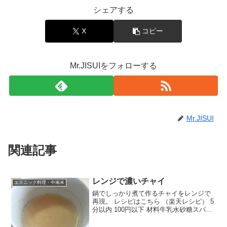
シェアする
X
コピー
Mr.JISUIをフォローする
Mr.JISUI
関連記事
レンジで濃いチャイ
エスニック料理・中南米
鍋でしっかり煮て作るチャイをレンジで
再現。 レシピはこちら （楽天レシピ） 5
分以内 100円以下 材料牛乳水砂糖スパイ
ス入り紅茶葉みんなのレビュー