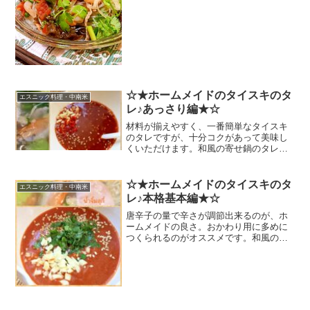
ン果汁●砂糖みんなのレビュー
☆★ホームメイドのタイスキのタ
エスニック料理・中南米
レ♪あっさり編★☆
材料が揃えやすく、一番簡単なタイスキ
のタレですが、十分コクがあって美味し
くいただけます。和風の寄せ鍋のタレと
して使って、変化をもたせることが出来
ます。 レシピはこちら （楽天レシピ）
約10分 指定なし 材料●ニンニク●生赤唐
☆★ホームメイドのタイスキのタ
エスニック料理・中南米
辛子(小)●パ...
レ♪本格基本編★☆
唐辛子の量で辛さが調節出来るのが、ホ
ームメイドの良さ。おかわり用に多めに
つくられるのがオススメです。和風の寄
せ鍋のタレとしても、変化をもたせるた
めに如何ですか。 レシピはこちら （楽天
レシピ） 約10分 指定なし 材料ニンニク
漬け(タイ産)...