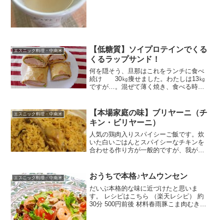
【低糖質】ソイプロテインでくる
エスニック料理・中南米
くるラップサンド！
何を隠そう、旦那はこれをランチに食べ
続け 30㎏痩せました。わたしは13㎏
ですが…。混ぜて薄く焼き、食べる時具
を巻いてぱくっ！簡単で太らない生地で
す。 レシピはこちら （楽天レシピ） 約
30分 300円前後 材料◎ソイプロテイン◎
【本場家庭の味】ブリヤーニ（チ
エスニック料理・中南米
ゼロシュ...
キン・ビリヤーニ）
人気の鶏肉入りスパイシーご飯です。炊
いた白いごはんとスパイシーなチキンを
合わせる作り方が一般的ですが、我が家
ではチキンとご飯を一緒に炊きます。お
もてなしにも♪ レシピはこちら （楽天レ
シピ） 1時間以上 300円前後 材料骨付き
おうちで本格♪ヤムウンセン
エスニック料理・中南米
鶏もも肉（も...
だいぶ本格的な味に近づけたと思いま
す。 レシピはこちら （楽天レシピ） 約
30分 500円前後 材料春雨豚こま肉むき海
老玉ねぎパクチー小ネギプチトマトきく
らげ青唐辛子にんにく●ナンプラー●レモ