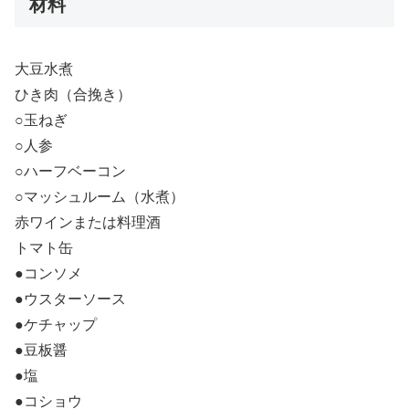
材料
大豆水煮
ひき肉（合挽き）
○玉ねぎ
○人参
○ハーフベーコン
○マッシュルーム（水煮）
赤ワインまたは料理酒
トマト缶
●コンソメ
●ウスターソース
●ケチャップ
●豆板醤
●塩
●コショウ