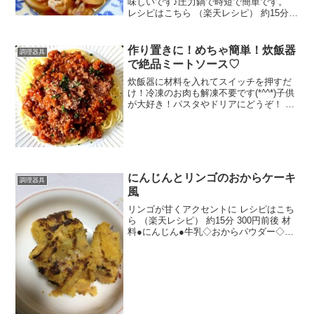
味しいです♪圧力鍋で時短で簡単です。
レシピはこちら （楽天レシピ） 約15分
300円前後 材料大根豚小間肉生姜●醤油●
酒●三温糖●オイスターソース水みんなの
レビュー
作り置きに！めちゃ簡単！炊飯器
調理器具
で絶品ミートソース♡
炊飯器に材料を入れてスイッチを押すだ
け！冷凍のお肉も解凍不要です(*^^*)子供
が大好き！パスタやドリアにどうぞ！ レ
シピはこちら （楽天レシピ） 約1時間
500円前後 材料玉ねぎにんじん合い挽き
肉トマト缶固形コンソメ砂糖小麦粉ケチ
ャップ...
にんじんとリンゴのおからケーキ
調理器具
風
リンゴが甘くアクセントに レシピはこち
ら （楽天レシピ） 約15分 300円前後 材
料●にんじん●牛乳◇おからパウダー◇卵
◇砂糖◇ベーキングパウダーリンゴ◯砂
糖マーガリンみんなのレビュー