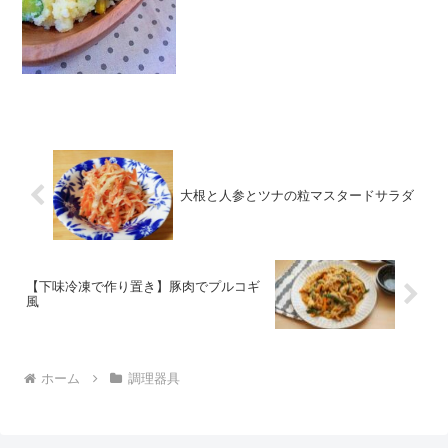
ゃがいもきゅうり塩とうもろこしマヨネ
ーズ塩こし...
大根と人参とツナの粒マスタードサラダ
【下味冷凍で作り置き】豚肉でプルコギ
風
ホーム
調理器具