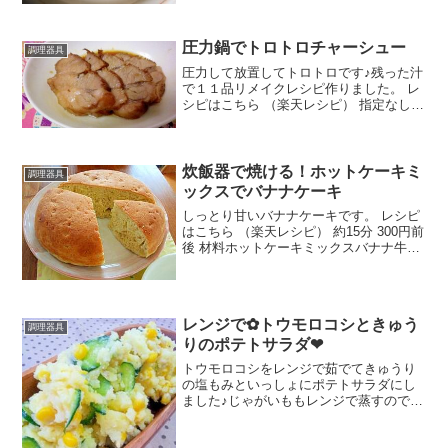
圧力鍋でトロトロチャーシュー
調理器具
圧力して放置してトロトロです♪残った汁
で１１品リメイクレシピ作りました。 レ
シピはこちら （楽天レシピ） 指定なし
指定なし 材料豚肩ロースにんにく生姜長
ネギサラダ油○醤油○みりん○お水○砂糖○
はちみつみんなのレビュー
炊飯器で焼ける！ホットケーキミ
調理器具
ックスでバナナケーキ
しっとり甘いバナナケーキです。 レシピ
はこちら （楽天レシピ） 約15分 300円前
後 材料ホットケーキミックスバナナ牛乳
砂糖卵みんなのレビュー
レンジで✿トウモロコシときゅう
調理器具
りのポテトサラダ❤
トウモロコシをレンジで茹でてきゅうり
の塩もみといっしょにポテトサラダにし
ました♪じゃがいももレンジで蒸すので火
を使わずに簡単です☆ レシピはこちら
（楽天レシピ） 約10分 300円前後 材料じ