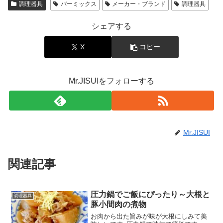
調理器具
バーミックス
メーカー・ブランド
調理器具
シェアする
X
コピー
Mr.JISUIをフォローする
Mr.JISUI
関連記事
圧力鍋でご飯にぴったり～大根と
調理器具
豚小間肉の煮物
お肉から出た旨みが味が大根にしみて美