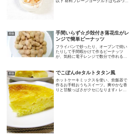
以下 材料プレーンヨーグルトはちみつレ
モン汁アーモンドピスタチオ粉末ぶどう
みんなのレビュー
手間いらず☆彡殻付き落花生がレ
果物
ンジで簡単ピーナッツ
フライパンで炒ったり、オーブンで焼い
たりして手間暇かけて作るピーナッツ
が、気軽に電子レンジで数分で作れる！
お手軽レシピです。調理前の殻むきも、
塩水も不要です。 レシピはこちら （楽天
レシピ） 5分以内 指定なし 材料殻付き落
でこぽんdeタルトタタン風
果物
花生（天日乾燥済...
ホットケーキミックスを使い、炊飯器で
作るお手軽おうちスイーツ。爽やかな香
りと甘酸っぱさがクセになります♪ レシ
ピはこちら （楽天レシピ） 約1時間 指定
なし 材料でこぽんホットケーキミックス
バター砂糖卵牛乳みんなのレビュー