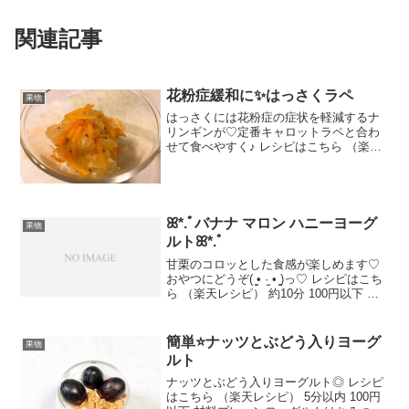
関連記事
花粉症緩和に✨はっさくラペ
果物
はっさくには花粉症の症状を軽減するナ
リンギンが♡定番キャロットラペと合わ
せて食べやすく♪ レシピはこちら （楽天
レシピ） 約15分 300円前後 材料はっさく
人参塩粒マスタードはっさく果汁酢ブラ
ックペパーみんなのレビュー
ꕤ*.ﾟバナナ マロン ハニーヨーグ
果物
ルトꕤ*.ﾟ
甘栗のコロッとした食感が楽しめます♡
おやつにどうぞ( ̳• ·̫ • ̳)っ♡ レシピはこち
ら （楽天レシピ） 約10分 100円以下 材
料バナナ甘栗#プレーンタンパクヨーグル
ト#蜂蜜#レモン汁シナモンパウダー(無く
てもOK！)みんなのレビ...
簡単⭐ナッツとぶどう入りヨーグ
果物
ルト
ナッツとぶどう入りヨーグルト◎ レシピ
はこちら （楽天レシピ） 5分以内 100円