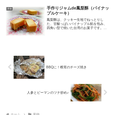
手作りジャムde鳳梨酥（パイナッ
果物
プルケーキ）
鳳梨酥は、クッキー生地でねっとりし
た、甘酸っぱいパイナップル餡を包み、
四角い型で焼いた台湾のお菓子です。型
頼みではありますが、手軽にホームメイ
ドしてみました♪ レシピはこちら （楽天
レシピ） 1時間以上 300円前後 材料〈ク
ッキー生地〉無...
BBQに！椎茸のチーズ焼き
人参とピーマンのツナ炒め♪
ホーム
果物