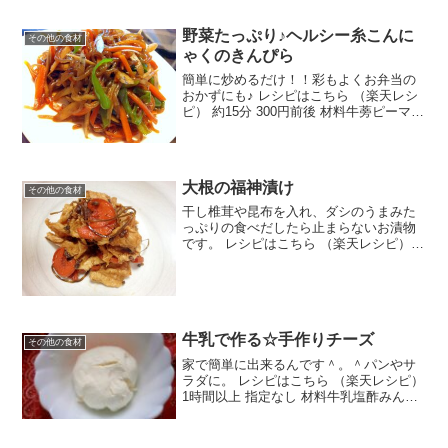
野菜たっぷり♪ヘルシー糸こんに
その他の食材
ゃくのきんぴら
簡単に炒めるだけ！！彩もよくお弁当の
おかずにも♪ レシピはこちら （楽天レシ
ピ） 約15分 300円前後 材料牛蒡ピーマン
人参糸こんにゃく☆醤油☆みりん☆砂糖
ごま油鷹の爪（輪切り）みんなのレビュ
ー
大根の福神漬け
その他の食材
干し椎茸や昆布を入れ、ダシのうまみた
っぷりの食べだしたら止まらないお漬物
です。 レシピはこちら （楽天レシピ） 1
時間以上 300円前後 材料大根人参☆干し
椎茸☆紫蘇の実の塩漬け(あれば)☆糸昆布
☆ごま○しょうが(すりおろし)○たかのつ
め○...
牛乳で作る☆手作りチーズ
その他の食材
家で簡単に出来るんです＾。＾パンやサ
ラダに。 レシピはこちら （楽天レシピ）
1時間以上 指定なし 材料牛乳塩酢みんな
のレビュー