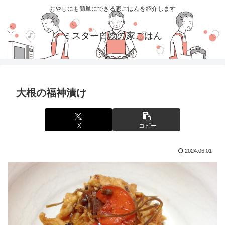
おやじにも簡単にできる家ごはんを紹介します
ミスター自炊の家ごはん
大根の福神漬け
X
コピー
2024.06.01