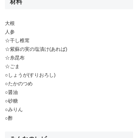
材料
大根
人参
☆干し椎茸
☆紫蘇の実の塩漬け(あれば)
☆糸昆布
☆ごま
○しょうが(すりおろし)
○たかのつめ
○醤油
○砂糖
○みりん
○酢