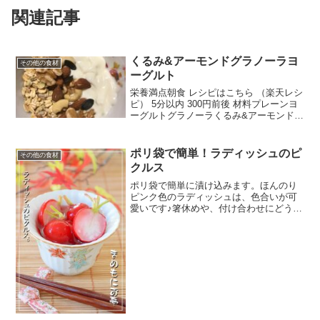
関連記事
くるみ&アーモンドグラノーラヨ
その他の食材
ーグルト
栄養満点朝食 レシピはこちら （楽天レシ
ピ） 5分以内 300円前後 材料プレーンヨ
ーグルトグラノーラくるみ&アーモンドは
ちみつみんなのレビュー
ポリ袋で簡単！ラディッシュのピ
その他の食材
クルス
ポリ袋で簡単に漬け込みます。ほんのり
ピンク色のラディッシュは、色合いが可
愛いです♪箸休めや、付け合わせにどうぞ
♪塩を少し入れて、甘みを引き立たせまし
た。 レシピはこちら （楽天レシピ） 5分
以内 300円前後 材料ラディッシュ●お酢●
砂糖●...