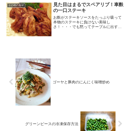
見た目はまるでスペアリブ！車麩
その他の食材
の一口ステーキ
お麩がステーキソースをたっぷり吸って
本物のステーキに負けない美味し
さ！・・・でも黙ってテーブルに出すと
怒られちゃうかも？(笑) レシピはこちら
（楽天レシピ） 指定なし 指定なし 材料
車麩オリーブオイル★しょうゆ★酒★バ
ルサミコ酢（なければ...
ゴーヤと豚肉のにんにく味噌炒め
グリーンピースの冷凍保存方法