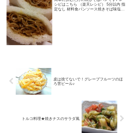
シピはこちら （楽天レシピ） 5分以内 指
定なし 材料食パンソース焼きそば味塩胡
椒カラシマヨネーズみんなのレビュー
皮は捨てないで！グレープフルーツのほ
ろ苦ピール♪
トルコ料理★焼きナスのサラダ風