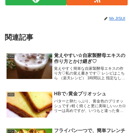
Mr.JISUI
関連記事
覚えやすい☆自家製酵母エキスの
パン
作り方とかけ継ぎ♡
覚えやすく簡単な自家製酵母エキスの作
り方♡私の覚え書きです♡ レシピはこち
ら （楽天レシピ） 1時間以上 指定なし
材料レーズン(オイルコーティング無し)蜂
蜜水(湯冷まし)みんなのレビュー
HBで♪黄金ブリオッシュ
パン
バターと卵たっぷり、黄金色のブリオッ
シュです♪軽く焼くと更に美味しい♪♪カロ
リーは高めですが、いつもと違った食パ
ンを食べたいときにどうぞ☆ レシピはこ
ちら （楽天レシピ） 1時間以上 指定なし
材料強力粉薄力粉卵牛乳無塩バター砂糖
塩インスタ...
フライパン一つで、簡単フレンチ
パン