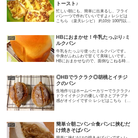
トースト♪
忙しい朝にも、簡単に出来るし、フライ
パン一つで作れていいですよ♪ レシピは
こちら （楽天レシピ） 約10分 100円以下
材料食パン6枚切り牛乳バター卵さとうは
ちみつみんなのレビュー
HBにおまかせ！牛乳たっぷり♪ミ
パン
ルクパン
牛乳をたっぷり使ったミルクパンです。
中身がふわふわで甘くて美味しいです。
HBにおまかせなので、面倒なこねる時間
がありません。簡単で美味しいミルクパ
ンですよ〜♪ レシピはこちら （楽天レシ
ピ） 5分以内 300円前後 材料●強力粉●砂
◎HBでラクラク◎胡桃とイチジ
パン
糖●塩●...
クのパン
生地作りはホームベーカリーでラクラク♪
ドライイチジクの優しい甘さとプチプチ
感がオイシイです☆ レシピはこちら （楽
天レシピ） 1時間以上 300円前後 材料●フ
ランスパン用強力粉（強力粉でもOK）●
全粒粉●塩●砂糖（三温糖が◎）●水●（あ
れ...
簡単☆朝ごパン☆食パンに挟むだ
パン
け焼きそばパン
簡単に挟むだけの焼きそばパンです♪ レ