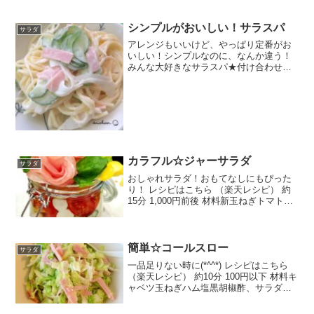
15分 指定なし 材料豚肉（しゃぶしゃぶ
用）（酒水菜プチトマト・・タレA・・し
ょうゆ酢砂糖にんにく（すりおろし生姜
シンプルがおいしい！サラスパ
サラダ
（すりおろしごま...
アレンジもいいけど、やっぱり定番がお
いしい！シンプルなのに、なんか違う！
みんな大好きなサラスパ★付け合わせに
も！スプーン1本で簡単！ レシピはこち
ら （楽天レシピ） 約15分 100円以下 材
料サラスパオリーブオイル玉ねぎきゅう
りハムお酢砂...
カラフル☆ジャーサラダ
サラダ
おしゃれサラダ！おもてなしにもぴった
り！ レシピはこちら （楽天レシピ） 約
15分 1,000円前後 材料新玉ねぎトマト
(中)ひよこ豆、青大豆、赤いんげん、大豆
などモッツァレラチーズにんじん生ハム
レタスオクラパプリカ(黄)バジルアボカド
柑橘...
簡単☆コールスロー
サラダ
一品足りない時に(*^^*) レシピはこちら
（楽天レシピ） 約10分 100円以下 材料キ
ャベツ玉ねぎハム塩黒胡椒酢、サラダ油
マヨネーズみんなのレビュー