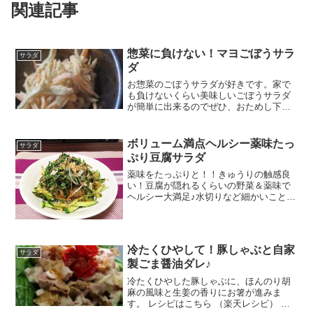
関連記事
惣菜に負けない！マヨごぼうサラ
サラダ
ダ
お惣菜のごぼうサラダが好きです。家で
も負けないくらい美味しいごぼうサラダ
が簡単に出来るのでぜひ、おためし下さ
い レシピはこちら （楽天レシピ） 約10
分 100円以下 材料ごぼう人参■味付け
用 ○マヨネーズ ○しょうゆ ○すりご
ボリューム満点ヘルシー薬味たっ
サラダ
ま ○顆粒だ...
ぷり豆腐サラダ
薬味をたっぷりと！！きゅうりの触感良
い！豆腐が隠れるくらいの野菜＆薬味で
ヘルシー大満足♪水切りなど細かいことは
無しでOK! レシピはこちら （楽天レシ
ピ） 5分以内 100円以下 材料豆腐きゅう
りみょうが大葉かつお節～タレ～★醤油
★ごま油★...
冷たくひやして！豚しゃぶと自家
サラダ
製ごま醤油ダレ♪
冷たくひやした豚しゃぶに、ほんのり胡
麻の風味と生姜の香りにお箸が進みま
す。 レシピはこちら （楽天レシピ） 約