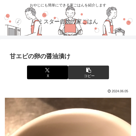
おやじにも簡単にできる家ごはんを紹介します
ミスター自炊の家ごはん
甘エビの卵の醤油漬け
X
コピー
2024.06.05