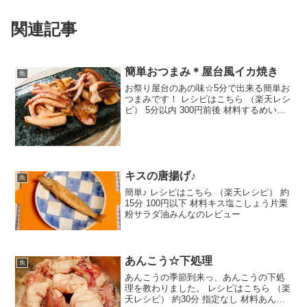
関連記事
簡単おつまみ＊屋台風イカ焼き
魚
お祭り屋台のあの味☆5分で出来る簡単お
つまみです！ レシピはこちら （楽天レシ
ピ） 5分以内 300円前後 材料するめいか
(下処理済)しょうゆ砂糖酒塩コショウサラ
ダ油みんなのレビュー
キスの唐揚げ♪
魚
簡単♪ レシピはこちら （楽天レシピ） 約
15分 100円以下 材料キス塩こしょう片栗
粉サラダ油みんなのレビュー
あんこう☆下処理
魚
あんこうの季節到来っ、あんこうの下処
理を教わりました。 レシピはこちら （楽
天レシピ） 約30分 指定なし 材料あんこ