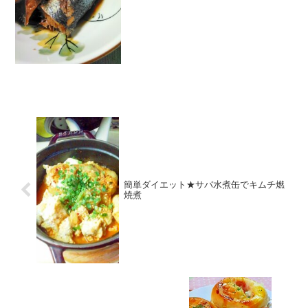
簡単ダイエット★サバ水煮缶でキムチ燃
焼煮