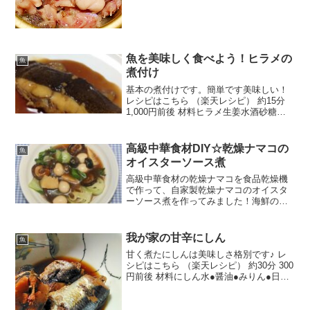
う(カット済み)塩日本酒みんなのレビュー
魚を美味しく食べよう！ヒラメの
魚
煮付け
基本の煮付けです。簡単です美味しい！
レシピはこちら （楽天レシピ） 約15分
1,000円前後 材料ヒラメ生姜水酒砂糖み
りん醤油みんなのレビュー
高級中華食材DIY☆乾燥ナマコの
魚
オイスターソース煮
高級中華食材の乾燥ナマコを食品乾燥機
で作って、自家製乾燥ナマコのオイスタ
ーソース煮を作ってみました！海鮮の旨
みが絶品！ レシピはこちら （楽天レシ
ピ） 1時間以上 2,000円前後 材料乾燥ナ
マコ干ししいたけタケノコ（水煮）ウズ
我が家の甘辛にしん
魚
ラの卵（水煮...
甘く煮たにしんは美味しさ格別です♪ レ
シピはこちら （楽天レシピ） 約30分 300
円前後 材料にしん水●醤油●みりん●日本
酒●砂糖みんなのレビュー