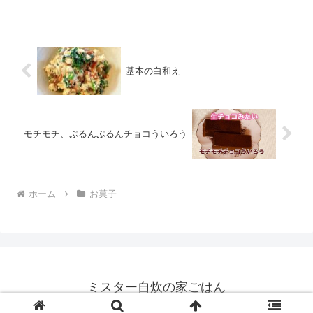
円以下 材料豆乳片栗粉黒蜜みんな...
基本の白和え
モチモチ、ぷるんぷるんチョコういろう
ホーム
お菓子
ミスター自炊の家ごはん
© 2021 ミスター自炊の家ごはん.