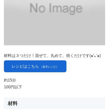
材料は３つだけ！混ぜて、丸めて、焼くだけです(๑′ᴗ‵๑)
レシピはこちら
（楽天レシピ）
約15分
100円以下
材料