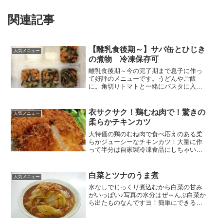
関連記事
【離乳食後期～】サバ缶とひじき
人気メニュー
の煮物 冷凍保存可
離乳食後期～今の完了期まで息子に作っ
て好評のメニューです。うどんやご飯
に。角切りトマトと一緒にパスタに入れ
たり。アレルギーやヒスタミン中毒に気
を付けてください レシピはこちら （楽天
レシピ） 約1時間 300円前後 材料鯖の水
衣サクサク！鶏むね肉で！驚きの
人気メニュー
煮缶乾燥ひじき...
柔らかチキンカツ
大特価の鶏のむね肉で食べ応えのある柔
らかジューシーなチキンカツ！大量に作
って半分は自家製冷凍食品にしちゃいま
す☆ レシピはこちら （楽天レシピ） 約
15分 1,000円前後 材料鶏のむね肉ブラッ
クペッパー、塩揚げ油＝＝＝サクサク衣
白菜とツナのうま煮
人気メニュー
＝＝＝小麦...
水なしでじっくり煮込むから白菜の甘み
がいっぱい♪写真の水分はぜ～んぶ白菜か
ら出たものなんですヨ！簡単にできるの
で、ぜひ作ってみてね☆ レシピはこちら