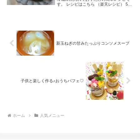
す。 レシピはこちら （楽天レシピ） 5分
以内 100円以下 材料キュウリ★醤油★酢
★塩★赤唐辛子★ごま油みんなのレビュ
ー
新玉ねぎの甘みたっぷりコンソメスープ
子供と楽しく作る♪おうちパフェ♡
ホーム
人気メニュー