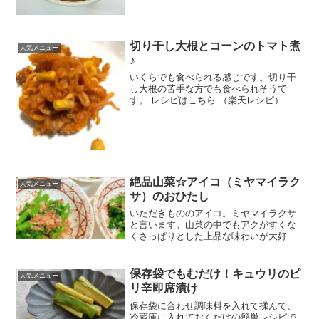
（楽天レシピ） 約30分 300円前後 材料白
菜ツナ缶（まぐろ）酒みりんしょうゆみ
んなのレ...
切り干し大根とコーンのトマト煮
人気メニュー
♪
いくらでも食べられる感じです。切り干
し大根の苦手な方でも食べられそうで
す。 レシピはこちら （楽天レシピ） 約
15分 300円前後 材料切り干し大根豚薄切
り肉コーン(缶詰)★オリーブオイル★あら
びきガーリック☆トマトジュース☆コン
ソメ☆ケチ...
絶品山菜☆アイコ（ミヤマイラク
人気メニュー
サ）のおひたし
いただきもののアイコ。ミヤマイラクサ
と言います。山菜の中でもアクがすくな
くさっぱりとした上品な味わいが大好き
です。 レシピはこちら （楽天レシピ）
約10分 100円以下 材料アイコ塩鰹節醤油
みんなのレビュー
保存袋でもむだけ！キュウリのピ
人気メニュー
リ辛即席漬け
保存袋に合わせ調味料を入れて揉んで、
冷蔵庫に入れておくだけの簡単レシピで