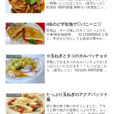
ン和風♪ レシピはこちら （楽天レシピ）
約30分 300円前後 材料サバ水煮缶ニンニ
ク（チューブでも）オリーブオイル玉ね
ぎしめじトマト缶（ミニトマト）酒合わ
せ味噌（代→コチュジャン半量）かいわ
れみんな...
HBのピザ生地で♡パニーニ♡
イタリア料理
生地は「チーズ無しのキノコたっぷりピ
ザ★HB生地使用」 ID:1330008918 と同
じ。半分をピザにしても食卓が華やかに
なります。 レシピはこちら （楽天レシ
ピ） 1時間以上 500円前後 材料Aピザ生
地水強力粉薄力粉砂糖塩オリーブオ...
☆玉ねぎとタコのカルパッチョ☆
イタリア料理
手軽にできるタコのカルパッチョです♪さ
っぱりといただけます＾＾ レシピはこち
ら （楽天レシピ） 5分以内 300円前後 材
料タコ（刺身用）玉ねぎ☆オリーブオイ
ル☆レモン汁☆醤油パセリ荒引きこしょ
うみんなのレビュー
たっぷり玉ねぎのアクアパッツァ
イタリア料理
風
切り身の魚で食べやすくしました。アサ
リと鱈で魚介の旨味たっぷりです。 レシ