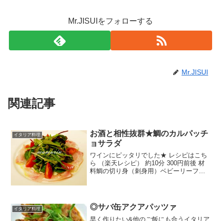
Mr.JISUIをフォローする
Mr.JISUI
関連記事
お酒と相性抜群★鯛のカルパッチ
イタリア料理
ョサラダ
ワインにピッタリでした★ レシピはこち
ら （楽天レシピ） 約10分 300円前後 材
料鯛の切り身（刺身用）ベビーリーフミ
ニトマトオリーブオイルレモン汁クレイ
ジーソルトみんなのレビュー
◎サバ缶アクアパッツァ
イタリア料理
早く作りたい&他のご飯にも合うイタリア