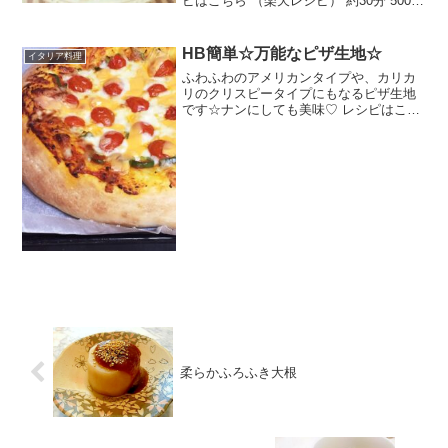
ピはこちら （楽天レシピ） 約30分 500円
前後 材料鱈浅蜊玉ねぎオリーブの実プチ
トマトにんにく塩白ワイン片栗粉オリー
ブ油タイムみんなのレビュー
HB簡単☆万能なピザ生地☆
イタリア料理
ふわふわのアメリカンタイプや、カリカ
リのクリスピータイプにもなるピザ生地
です☆ナンにしても美味♡ レシピはこち
ら （楽天レシピ） 1時間以上 指定なし
材料【ピザ生地】強力粉薄力粉砂糖塩オ
リーブ油ドライイースト水【具材・ソー
ス】ピザソースや...
柔らかふろふき大根