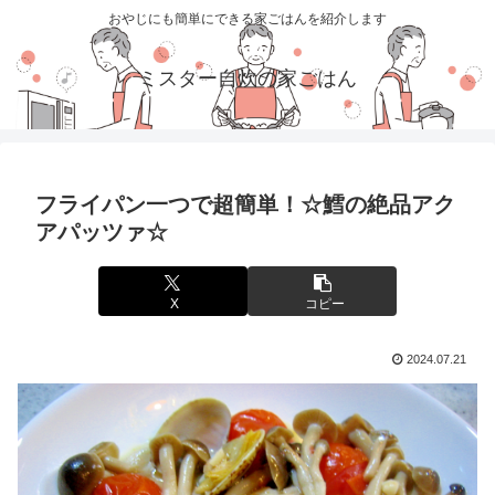
おやじにも簡単にできる家ごはんを紹介します
ミスター自炊の家ごはん
フライパン一つで超簡単！☆鱈の絶品アク
アパッツァ☆
X
コピー
2024.07.21