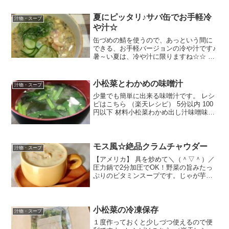
夏にピッタリ♪サバ缶でお手軽冷
汁物・スープ
や汁☆
缶づめの鯖を使うので、あっという間に
できる、お手軽バージョンの冷や汁です♪
暑～い夏は、冷や汁に限りますね☆☆ レ
シピはこちら （楽天レシピ） 指定なし
指定なし 材料☆鯖缶（味付け）☆生姜☆
味噌☆白だし☆すりゴマ冷水絹ごし豆腐
小松菜とわかめの味噌汁
汁物・スープ
きゅうり大葉ミ...
少量でも簡単に出来る味噌汁です。 レシ
ピはこちら （楽天レシピ） 5分以内 100
円以下 材料小松菜わかめ出し汁味噌味の
素みんなのレビュー
モス風☆絶品クラムチャウダー
汁物・スープ
【アメリカ】 具を炒めて＼（＾▽＾）／
圧力鍋で2分加圧でOK！野菜の旨みたっ
ぷりのビタミンスープです。じゃが芋の
柔らかい食感とクリーミーなスープが美
味しい。 レシピはこちら （楽天レシピ）
約30分 1,000円前後 材料ベーコン★じゃ
が芋...
小松菜の冷凍保存
汁物・スープ
１度作っておくと少しづつ使えるので便