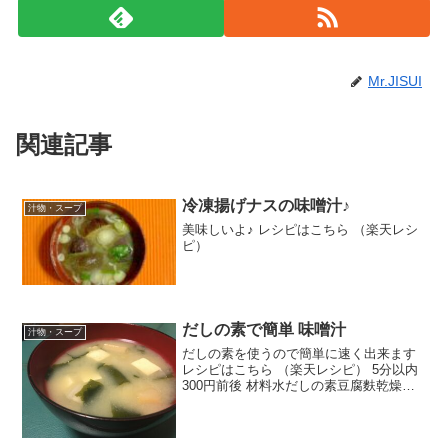
Mr.JISUI
関連記事
冷凍揚げナスの味噌汁♪
汁物・スープ
美味しいよ♪ レシピはこちら （楽天レシ
ピ）
だしの素で簡単 味噌汁
汁物・スープ
だしの素を使うので簡単に速く出来ます
レシピはこちら （楽天レシピ） 5分以内
300円前後 材料水だしの素豆腐麩乾燥わ
かめ味噌みんなのレビュー