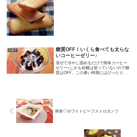
シピはこちら （楽天レシピ） 1時間以上
300円前後 材料卵白アーモンドプードル
薄...
糖質OFF！いくら食べても太らな
お菓子
いコーヒーゼリー♪
混ぜて冷やし固めるだけで簡単コーヒー
ゼリー♪しかも砂糖は使っていないので糖
質はOFF。この暑い時期にはぴったりの
ひんやりプルるんスイーツ！是非お試し
を。 レシピはこちら （楽天レシピ） 1時
間以上 300円前後 材料ゼラチン水◎ゼロ
シュガー...
簡単♡ホワイトビーフストロガノフ