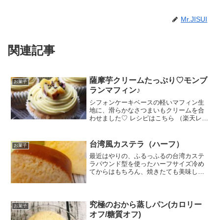
Mr.JISUI
関連記事
薩摩芋クリームたっぷり♡モンブ
お菓子
ランマフィン♪
シフォンケーキベースの軽いマフィン生
地に、滑らかなさつまいもクリームを合
わせました♡ レシピはこちら （楽天レシ
ピ） 約1時間 300円前後 材料(クリーム)柔
らかくしたさつまいも柔らかくしたバタ
ー.砂糖.牛乳生クリーム(なければ牛乳で
台湾風カステラ（ハーフ）
お菓子
＋５...
最近はやりの、ふるっふるの台湾カステ
ラパウンド型を使ったハーフサイズ冷め
てからはもちろん、焼きたても美味しい
ですよ レシピはこちら （楽天レシピ）
約1時間 300円前後 材料18cｍパウンド型
サラダ油ハチミツ塩薄力粉牛乳卵砂糖み
んなのレビ...
究極のおから蒸しパン(カロリー
お菓子
オフ/糖質オフ)