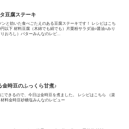
バタ豆腐ステーキ
ツンと効いた食べごたえのある豆腐ステーキです！ レシピはこち
100円以下 材料豆腐（木綿でも絹でも）片栗粉サラダ油○醤油○みり
りおろし）バターみんなのレビ...
る金時豆のふっくら甘煮♪
にできるので、今日は金時豆を煮ました。 レシピはこちら （楽
前後 材料金時豆砂糖塩みんなのレビュー