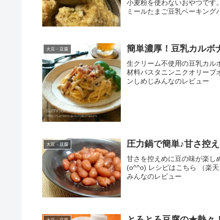
小麦粉を使わないおやつです。 
ミールたまご豆乳ベーキング
簡単濃厚！豆乳カルボ
大豆・豆腐
生クリーム不使用の豆乳カルボナ
材料パスタニンニクオリーブ
ンしめじみんなのレビュー
圧力鍋で簡単♪甘さ控
大豆・豆腐
甘さを控えめに豆の味が楽し
(o^^o) レシピはこちら （
みんなのレビュー
とろとろ豆腐の★熱々