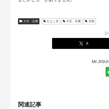
大豆・豆腐
ひよこ豆
大豆・豆腐
豆類
シ
X
Mr.JI
関連記事