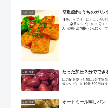
簡単節約♪うちのガリ
大豆・豆腐
甘辛こってり、にんにくがガ
ら （楽天レシピ） 約30分 
ん○砂糖○黒胡椒○にんにく（す
たった加圧３分ででき
大豆・豆腐
圧力鍋を使うと加圧3分で簡単
天レシピ） 約10分 300円
オートミール蒸しパン
大豆・豆腐