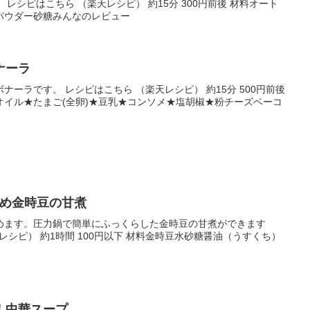
レシピはこちら （楽天レシピ） 約15分 300円前後 材料オート
パウダー砂糖みんなのレビュー
ナーラ
ーラです。 レシピはこちら （楽天レシピ） 約15分 500円前後
オイル★たまご(全卵)★豆乳★コンソメ★塩胡椒★粉チーズベーコ
えめ金時豆の甘煮
めます。圧力鍋で簡単にふっくらした金時豆の甘煮ができます
楽天レシピ） 約1時間 100円以下 材料金時豆水砂糖醤油（うすくち）
！中華スープ。