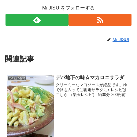
Mr.JISUIをフォローする
Mr.JISUI
関連記事
デパ地下の味☆マカロニサラダ
その他の食材
クリーミーなマヨソースが絶品です。ゆ
で卵も入ってご馳走サラダに♪ レシピは
こちら （楽天レシピ） 約30分 300円前後
材料マカロニきゅうり玉ねぎゆで卵ハム
★マヨネーズ★酢★マスタード★コーヒ
ー用ミルク（or牛乳大さじ１）★はちみ
つ★塩コ...