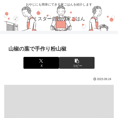
おやじにも簡単にできる家ごはんを紹介します
ミスター自炊の家ごはん
山椒の葉で手作り粉山椒
X
コピー
2023.09.24