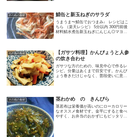
鯖缶と新玉ねぎのサラダ
その他の食材
うまうま〜鯖缶でおつまみ♩ レシピはこ
ちら （楽天レシピ） 5分以内 300円前後
材料鯖水煮缶新玉ねぎにんじん◎マヨネ
ーズ◎麺つゆ(2倍)◎あらびき胡椒みんな
のレビュー
【ガサツ料理】かんぴょうと人参
その他の食材
の炊き合わせ
ガサツな方のための、味見中心で作るレ
シピ。分量はあくまで目安です。かんぴ
ょう巻きだけじゃなく、普段使いに意外
と便利な乾物です。 レシピはこちら （楽
天レシピ） 約30分 指定なし 材料かんぴ
ょうにんじん水砂糖醤油みりん酒みんな
のレビュー
茎わかめ の きんぴら
その他の食材
茎若布は栄養価が高いのにローカロリー
なオススメ食材です。金平にすると食べ
やすく、お弁当のおかずにもピッタリで
す。他にも、美味しく食べれる方法を研
究中♪ レシピはこちら （楽天レシピ） 約
15分 300円前後 材料茎わかめ（塩蔵）★
しょうゆ★...