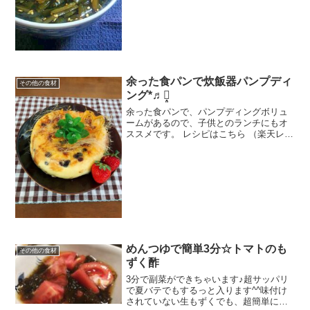
余った食パンで炊飯器パンプディ
その他の食材
ング*♬೨̣̥
余った食パンで、パンプディングボリュ
ームがあるので、子供とのランチにもオ
ススメです。 レシピはこちら （楽天レシ
ピ） 約1時間 300円前後 材料食パンA卵A
牛乳AコーヒーフレッシュAグラニュー糖
A練乳Aバニラオイルレーズングラノーラ
2無塩...
めんつゆで簡単3分☆トマトのも
その他の食材
ずく酢
3分で副菜ができちゃいます♪超サッパリ
で夏バテでもするっと入ります^^味付け
されていない生もずくでも、超簡単にも