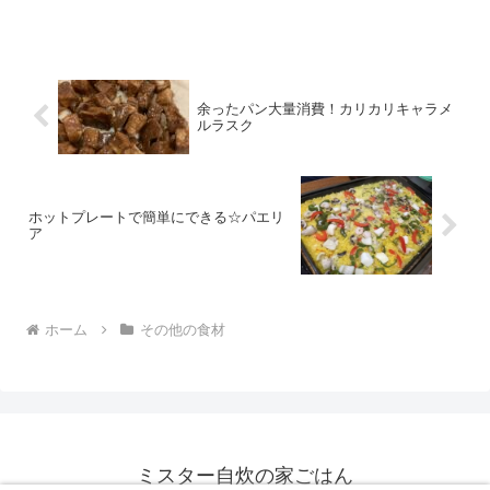
ずく酢が作れますよ◎ レシピはこちら
（楽天レシピ） 5分以内 100円以下 材料
もずく（味付けでないもの）トマト☆酢
（黒酢でも...
余ったパン大量消費！カリカリキャラメ
ルラスク
ホットプレートで簡単にできる☆パエリ
ア
ホーム
その他の食材
ミスター自炊の家ごはん