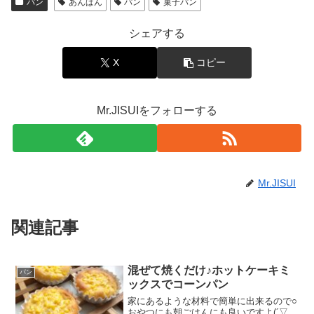
パン
あんぱん
パン
菓子パン
シェアする
X
コピー
Mr.JISUIをフォローする
Mr.JISUI
関連記事
混ぜて焼くだけ♪ホットケーキミ
パン
ックスでコーンパン
家にあるような材料で簡単に出来るので○
おやつにも朝ごはんにも良いですよ(´▽