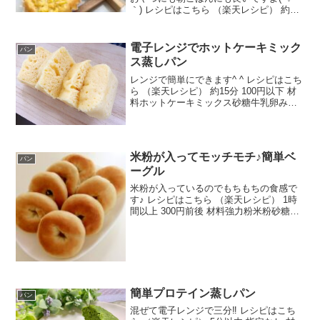
｀) レシピはこちら （楽天レシピ） 約1
時間 300円前後 材料ホットケーキミック
ス牛乳たまごコーンマヨネーズ塩こしょ
うマドレーヌカップ9号みんなのレビュー
電子レンジでホットケーキミック
パン
ス蒸しパン
レンジで簡単にできます^ ^ レシピはこち
ら （楽天レシピ） 約15分 100円以下 材
料ホットケーキミックス砂糖牛乳卵みん
なのレビュー
米粉が入ってモッチモチ♪簡単ベ
パン
ーグル
米粉が入っているのでもちもちの食感で
す♪ レシピはこちら （楽天レシピ） 1時
間以上 300円前後 材料強力粉米粉砂糖塩
ぬるま湯☆ドライイースト☆砂糖ぬるま
湯はちみつ(ケトリング用)みんなのレビュ
ー
簡単プロテイン蒸しパン
パン
混ぜて電子レンジで三分‼️ レシピはこち