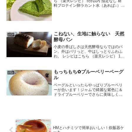
ら （楽天レシピ） 5分以内 指定なし 材
料プロテイン卵ラカント水（あれば↓）抹
茶パウダーサイリウムみんなのレビュー
こねない、生地に触らない 天然
パン
酵母パン
小麦の香ばしさは天然酵母ならではのパ
ン。外はバリっと、中はしっとりふわふ
わ。 レシピはこちら （楽天レシピ） 1時
間以上 300円前後 材料天然酵母 元種強
力粉塩水、またはお湯みんなのレビュー
もっちもち✿ブルーベリーベーグ
パン
ル
ベーグルといったらやっぱりブルーベリ
ーが合います！ジャムで綺麗な紫色に＆
ドライブルーベリーでさらに美味しく！
レシピはこちら （楽天レシピ） 約1時間
500円前後 材料（6個分）強力粉砂糖塩イ
ンスタントドライイーストお湯（約40
度）ブルー...
HMとハチミツで簡単おいしい！炊飯器ケ