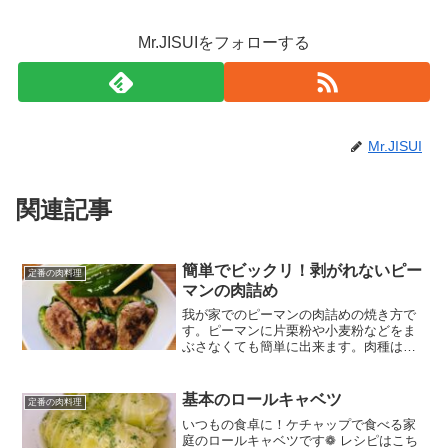
Mr.JISUIをフォローする
Mr.JISUI
関連記事
簡単でビックリ！剥がれないピー
定番の肉料理
マンの肉詰め
我が家でのピーマンの肉詰めの焼き方で
す。ピーマンに片栗粉や小麦粉などをま
ぶさなくても簡単に出来ます。肉種はお
好みのレシピで作ってみて下さいね(^ ^)
レシピはこちら （楽天レシピ） 約1時間
1,000円前後 材料ピーマン【肉種】プチ
基本のロールキャベツ
定番の肉料理
パン...
いつもの食卓に！ケチャップで食べる家
庭のロールキャベツです❁ レシピはこち