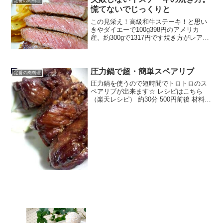
定番の肉料理
慌てないでじっくりと
この見栄え！高級和牛ステーキ！と思い
きやダイエーで100g398円のアメリカ
産。約300gで1317円です焼き方がレアす
ぎで硬くなることを防ぎましょう。 レシ
ピはこちら （楽天レシピ） 指定なし 指
定なし 材料ステーキ用牛肉250g（今回
は...
圧力鍋で超・簡単スペアリブ
定番の肉料理
圧力鍋を使うので短時間でトロトロのス
ペアリブが出来ます☆ レシピはこちら
（楽天レシピ） 約30分 500円前後 材料ス
ペアリブ砂糖ハチミツ醤油みりん酢酒だ
し汁みんなのレビュー