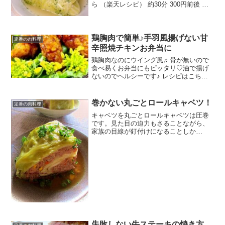
ら （楽天レシピ） 約30分 300円前後 材
料牛豚合挽き挽肉キャベツ玉ねぎ卵パン
粉塩胡椒コンソメ水ケチャップみんなの
レビュー
鶏胸肉で簡単♪手羽風揚げない甘
定番の肉料理
辛照焼チキンお弁当に
鶏胸肉なのにウイング風♬骨が無いので
食べ易くお弁当にもピッタリ♡油で揚げ
ないのでヘルシーです♪ レシピはこちら
（楽天レシピ） 約10分 300円前後 材料鶏
むね肉片栗粉塩コショウ炒め用サラダ油A
醤油AみりんAお酒A砂糖みんなのレビュ
巻かない丸ごとロールキャベツ！
定番の肉料理
ー
キャベツを丸ごとロールキャベツは圧巻
です。見た目の迫力もさることながら、
家族の目線が釘付けになることしか
り！ おうちパーティーにお似合いのレ
シピかもです。 レシピはこちら （楽天レ
シピ） 約30分 指定なし 材料キャベツ
（S・800ｇ前後合...
失敗しない牛ステーキの焼き方。