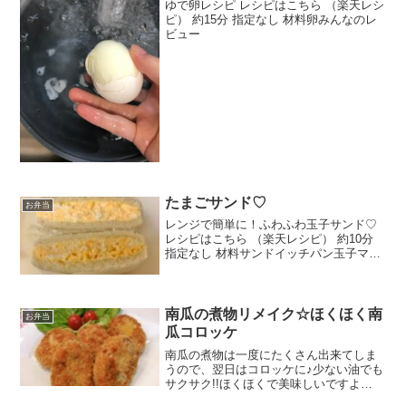
ゆで卵レシピ レシピはこちら （楽天レシ
ピ） 約15分 指定なし 材料卵みんなのレ
ビュー
たまごサンド♡
お弁当
レンジで簡単に！ふわふわ玉子サンド♡
レシピはこちら （楽天レシピ） 約10分
指定なし 材料サンドイッチパン玉子マヨ
ネーズしおみんなのレビュー
南瓜の煮物リメイク☆ほくほく南
お弁当
瓜コロッケ
南瓜の煮物は一度にたくさん出来てしま
うので、翌日はコロッケに♪少ない油でも
サクサク!!ほくほくで美味しいですよ
(*^^*) レシピはこちら （楽天レシピ） 約