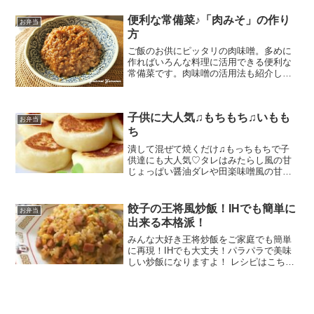
10分 100円以下 材料南瓜の煮物牛乳マヨ
ネーズ塩こしょう溶き卵パン粉小麦粉揚
便利な常備菜♪「肉みそ」の作り
お弁当
げ...
方
ご飯のお供にピッタリの肉味噌。多めに
作ればいろんな料理に活用できる便利な
常備菜です。肉味噌の活用法も紹介して
います。 レシピはこちら （楽天レシピ）
約15分 指定なし 材料豚ひき肉ねぎにんに
く、しょうがくるみ・アーモンドなど
子供に大人気♫もちもち♫いもも
（あれば）☆み...
お弁当
ち
潰して混ぜて焼くだけ♫もっちもちで子
供達にも大人気♡タレはみたらし風の甘
じょっぱい醤油ダレや田楽味噌風の甘味
噌がおススメです(*´꒳`*) レシピはこちら
（楽天レシピ） 約30分 100円以下 材料じ
ゃが芋片栗粉牛乳砂糖塩【醤油ダレ】醤
餃子の王将風炒飯！IHでも簡単に
お弁当
油...
出来る本格派！
みんな大好き王将炒飯をご家庭でも簡単
に再現！IHでも大丈夫！パラパラで美味
しい炒飯になりますよ！ レシピはこちら
（楽天レシピ） 1時間以上 300円前後 材
料お米A味覇Aごま油A卵ねぎ焼き豚Bご
ま油Bねぎ油塩胡椒醤油C紹興酒Cみんな
のレビ...