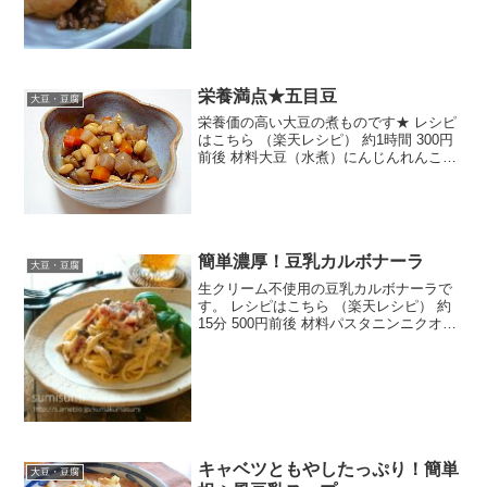
栄養満点★五目豆
大豆・豆腐
栄養価の高い大豆の煮ものです★ レシピ
はこちら （楽天レシピ） 約1時間 300円
前後 材料大豆（水煮）にんじんれんこん
ごぼうこんにゃく干しシイタケ水砂糖塩
濃口しょうゆみんなのレビュー
簡単濃厚！豆乳カルボナーラ
大豆・豆腐
生クリーム不使用の豆乳カルボナーラで
す。 レシピはこちら （楽天レシピ） 約
15分 500円前後 材料パスタニンニクオリ
ーブオイル★たまご(全卵)★豆乳★コンソ
メ★塩胡椒★粉チーズベーコンしめじみ
んなのレビュー
キャベツともやしたっぷり！簡単
大豆・豆腐