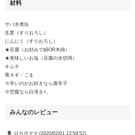
材料
サバ水煮缶
生姜（すりおろし）
にんにく（すりおろし）
★豆腐（お好みで絹OR木綿）
★美味しいお塩（豆腐の水切用）
キムチ
青ネギ・ごま
※辛いのがお好きなら唐辛子
※空腹なら白滝を+。
みんなのレビュー
ロカボママ
(2020/02/01 13:59:52)