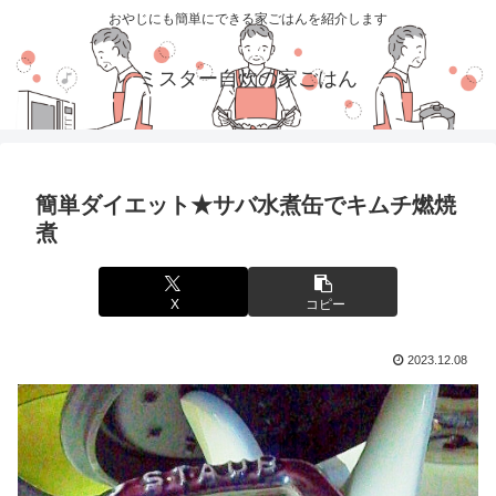
おやじにも簡単にできる家ごはんを紹介します
ミスター自炊の家ごはん
簡単ダイエット★サバ水煮缶でキムチ燃焼
煮
X
コピー
2023.12.08