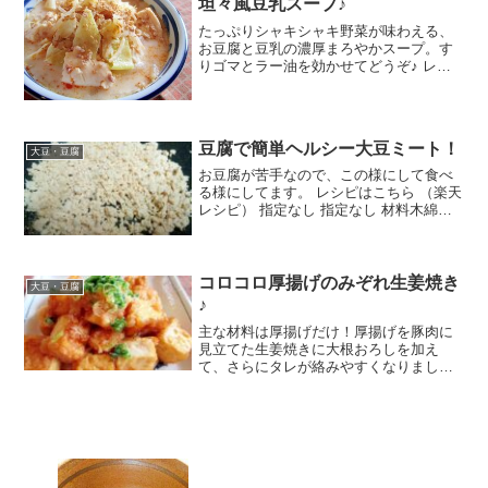
坦々風豆乳スープ♪
たっぷりシャキシャキ野菜が味わえる、
お豆腐と豆乳の濃厚まろやかスープ。す
りゴマとラー油を効かせてどうぞ♪ レシ
ピはこちら （楽天レシピ） 約15分 300円
前後 材料キャベツもやし豚ミンチ絹とう
ふゴマ油しょうが(チューブ)にんにく(チ
ューブ...
豆腐で簡単ヘルシー大豆ミート！
大豆・豆腐
お豆腐が苦手なので、この様にして食べ
る様にしてます。 レシピはこちら （楽天
レシピ） 指定なし 指定なし 材料木綿豆
腐みんなのレビュー
コロコロ厚揚げのみぞれ生姜焼き
大豆・豆腐
♪
主な材料は厚揚げだけ！厚揚げを豚肉に
見立てた生姜焼きに大根おろしを加え
て、さらにタレが絡みやすくなりまし
た。あと一品、のとき助かりますよ～♪お
酒のお供にも◎ レシピはこちら （楽天レ
シピ） 約15分 100円以下 材料厚揚げ片栗
粉サラダ油・...