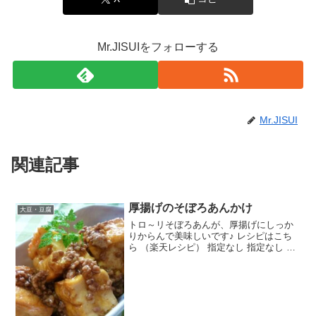
Mr.JISUIをフォローする
Mr.JISUI
関連記事
厚揚げのそぼろあんかけ
大豆・豆腐
トロ～リそぼろあんが、厚揚げにしっか
りからんで美味しいです♪ レシピはこち
ら （楽天レシピ） 指定なし 指定なし 材
料厚揚げ豚ひき肉しょうが☆出し汁☆酒
☆砂糖☆みりん☆しょう油サラダ油片栗
粉片栗粉を溶く水みんなのレビュー