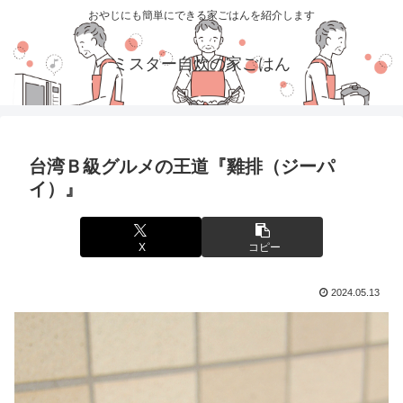
おやじにも簡単にできる家ごはんを紹介します
ミスター自炊の家ごはん
台湾Ｂ級グルメの王道『雞排（ジーパ
イ）』
X
コピー
2024.05.13