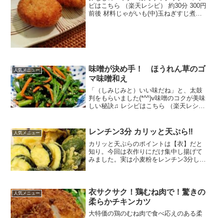
ピはこちら （楽天レシピ） 約30分 300円
前後 材料じゃがいも(中)玉ねぎすじ煮込
みなたね油ラード塩、こしょう水：薄力
粉揚げ油(なたね油)みんなのレビュー
味噌が決め手！ ほうれん草のゴ
人気メニュー
マ味噌和え
「（しみじみと）いい味だね」と、太鼓
判をもらいました(*^^)v味噌のコクが美味
しい秘訣♫ レシピはこちら （楽天レシ
ピ） 約10分 300円前後 材料ほうれん草人
参（細い部分）＜和え衣＞味噌砂糖醤油
だし汁すりゴマ（白）みんなのレビュー
レンチン3分 カリッと天ぷら‼
人気メニュー
カリッと天ぷらのポイントは【衣】だと
知り。今回は衣作りにだけ集中し揚げて
みました。実は小麦粉をレンチン3分した
だけです... レシピはこちら （楽天レシ
ピ） 約1時間 300円前後 材料●春菊●エリ
ンギ●ズッキーニ●ピーマン小麦粉★生た
まご...
衣サクサク！鶏むね肉で！驚きの
人気メニュー
柔らかチキンカツ
大特価の鶏のむね肉で食べ応えのある柔