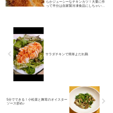
らかジューシーなチキンカツ！大量に作
って半分は自家製冷凍食品にしちゃいま
す☆ レシピはこちら （楽天レシピ） 約
15分 1,000円前後 材料鶏のむね肉ブラッ
クペッパー、塩揚げ油＝＝＝サクサク衣
＝＝＝小麦...
サラダチキンで簡単よだれ鷄
5分でできる！小松菜と舞茸のオイスター
ソース炒め♪