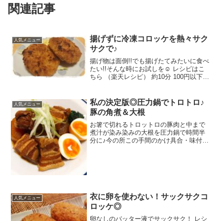
関連記事
揚げずに冷凍コロッケを熱々サク
人気メニュー
サクで♪
揚げ物は面倒!!でも揚げたてみたいに食べ
たい!!そんな時にお試しを☺️ レシピはこ
ちら （楽天レシピ） 約10分 100円以下
材料冷凍コロッケオリーブオイル(サラダ
油でも)みんなのレビュー
私の決定版◎圧力鍋でトロトロ♪
人気メニュー
豚の角煮＆大根
お箸で切れるトロットロの豚肉と中まで
煮汁が染み染みの大根を圧力鍋で時間半
分に♪今の所この手間のかけ具合・味付け
が自分の中で決定版な豚の角煮です(*´ー
`*) レシピはこちら （楽天レシピ） 約1時
間 1,000円前後 材料豚バラ肉ブロック
大...
衣に卵を使わない！サックサクコ
人気メニュー
ロッケ◎
卵なしのバッター液でサックサク！ レシ