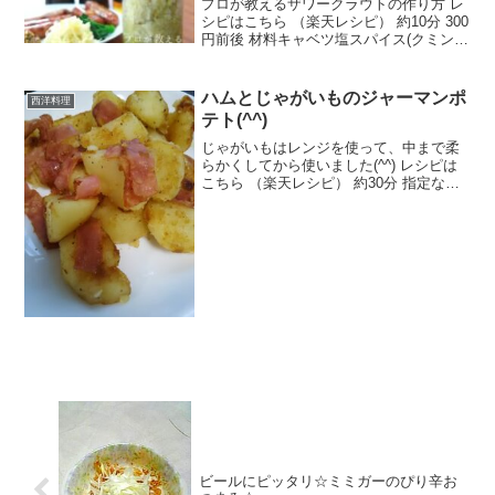
プロが教えるザワークラウトの作り方 レ
シピはこちら （楽天レシピ） 約10分 300
円前後 材料キャベツ塩スパイス(クミンシ
ードやローリエなど)みんなのレビュー
ハムとじゃがいものジャーマンポ
西洋料理
テト(^^)
じゃがいもはレンジを使って、中まで柔
らかくしてから使いました(^^) レシピは
こちら （楽天レシピ） 約30分 指定なし
材料じゃがいも(中)ハム固形コンソメ塩コ
ショウにんにく(チューブ)オリーブオイル
みんなのレビュー
ビールにピッタリ☆ミミガーのぴり辛お