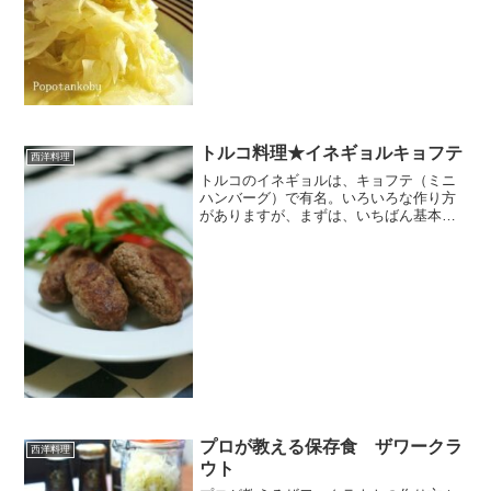
下 材料キャベツ塩◆酢◆砂糖◆キャラウ
ェイシード◆黒胡椒お好みで、ロー...
トルコ料理★イネギョルキョフテ
西洋料理
トルコのイネギョルは、キョフテ（ミニ
ハンバーグ）で有名。いろいろな作り方
がありますが、まずは、いちばん基本の
モノ。つなぎを使わないで作りました。
レシピはこちら （楽天レシピ） 1時間以
上 500円前後 材料ひき肉たまねぎ塩こし
ょうみんなの...
プロが教える保存食 ザワークラ
西洋料理
ウト