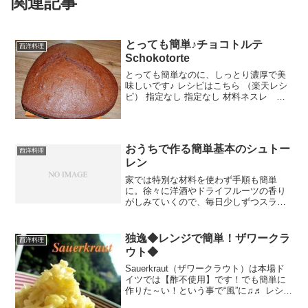
関連記事
とっても簡単♪チョコトルテ
西洋料理
Schokotorte
とっても簡単なのに、しっとり濃厚で美
味しいです♪ レシピはこちら （楽天レシ
ピ） 指定なし 指定なし 材料ネスレ ネ
スクイック等の調整ココアバターグラニ
ュー糖卵バニラエッセンス小麦粉ベーキ
ングパウダー生クリームみんなのレビュ
ー
おうちで作る簡単基本のシュトー
西洋料理
レン
家では特別な材料を使わず手順も簡単
に。徐々に洋酒やドライフルーツの香り
がしみていくので、毎日少しずつスライ
スしてお召し上がりください。 レシピは
こちら （楽天レシピ） 約1時間 500円前
後 材料※25cm1本、15cm2本の分量です
独逸◆レンジで簡単！ザワークラ
西洋料理
ミック...
ウト◆
Sauerkraut（ザワークラウト）は本場ド
イツでは【酢不使用】です！でも簡単に
作りた～い！という事で“風”に♫♬ レシピ
はこちら （楽天レシピ） 約30分 100円以