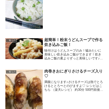
ざいます！ レシピはこちら （楽天レシ
ピ） 約1時間 300円前後 材料うすいえん
どう（さ...
超簡単！粉末うどんスープで作る
ご飯もの
炊き込みご飯！
味付けはうどんスープのみ！嘘みたいに
美味しい炊き込みご飯ができます！炊き
込みご飯の素よりずっと美味しいです♪
レシピはこちら （楽天レシピ） 指定なし
指定なし 材料お米粉末うどんスープ酒お
好きな具、何でもＯＫ※油揚げ※しめじ
肉巻きおにぎりさけるチーズ入り
ご飯もの
※ごぼう※にん...
♡
満腹になります♪さけるチーズは熱でとろ
けるととろ〜とのびますよ♡ レシピはこ
ちら （楽天レシピ） 約30分 500円前後
材料豚バラ肉スライスご飯さけるチーズ
片栗粉サラダ油割り箸（先の尖ったもの
が良い）・酒・みりん・醤油・おろし生
姜・砂糖み...