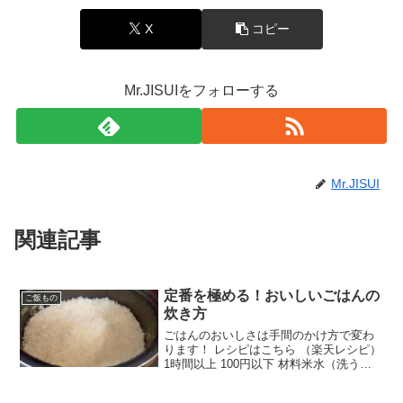
X
コピー
Mr.JISUIをフォローする
Mr.JISUI
関連記事
定番を極める！おいしいごはんの
ご飯もの
炊き方
ごはんのおいしさは手間のかけ方で変わ
ります！ レシピはこちら （楽天レシピ）
1時間以上 100円以下 材料米水（洗う
用）水（浸水用・炊飯用）みんなのレビ
ュー