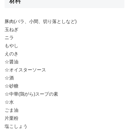
材料
豚肉(バラ、小間、切り落としなど)
玉ねぎ
ニラ
もやし
えのき
☆醤油
☆オイスターソース
☆酒
☆砂糖
☆中華(鶏がら)スープの素
☆水
ごま油
片栗粉
塩こしょう