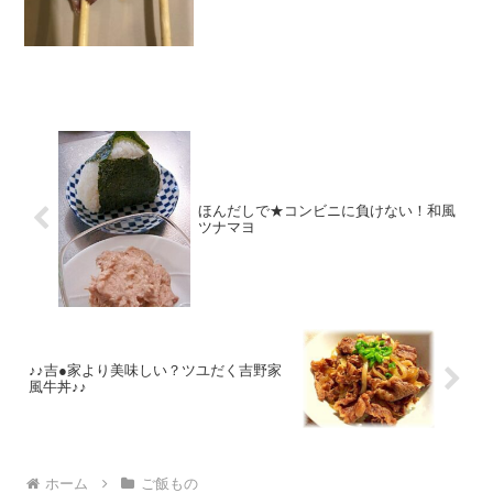
ほんだしで★コンビニに負けない！和風
ツナマヨ
♪♪吉●家より美味しい？ツユだく吉野家
風牛丼♪♪
ホーム
ご飯もの