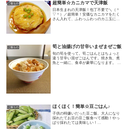
超簡単☆カニカマで天津飯
ご飯もの
日本生まれの天津飯！包丁不要で＼（＾
▽＾）／超簡単！安価なカニカマをたく
さん入れて、ふわっふわっのカニ玉にた
っぷり甘酢あんをかけました。 レシピは
こちら （楽天レシピ） 約15分 300円前後
材料ご飯～甘酢あん～★水★酒★酢★砂
糖★片栗粉...
筍と油揚げの甘辛いまぜまぜご飯
ご飯もの
旬の筍を使って。筍ごはんとはちょっと
違う甘辛い混ぜごはんです。焼き魚、煮
魚と一緒に、食卓が豪華になります。 レ
シピはこちら （楽天レシピ） 約10分 500
円前後 材料たけのこ油揚げだし汁しょう
ゆ酒みりん砂糖みんなのレビュー
ほくほく！簡単☆豆ごはん♪
ご飯もの
子供の時嫌いだった豆ご飯、大人になり
採れたてお豆の豆ご飯食べて感動！やっ
ぱり採れたては美味しい！
2014.04.15.PICK UPレシピありがとうご