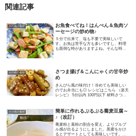
関連記事
お魚食べてね！はんぺん＆魚肉ソ
その他の食材
ーセージの炒め物♪
５分で出来て、塩も不要で美味しいで
す。お魚は苦手な方も多いですし、料理
も面倒な時がありますよね。そんな時
に、こちらの色、食感、風味など、是非
お試し下さい。 レシピはこちら （楽天レ
シピ） 指定なし 指定なし 材料絹さや
（筋は取り除いておく）...
さつま揚げ＆こんにゃくの甘辛炒
その他の食材
め
きんぴら風の味付け！冷めても美味しい
のでお弁当にも◎ レシピはこちら （楽天
レシピ） 5分以内 100円以下 材料さつま
揚げこんにゃくごま油鷹の爪☆酒☆みり
ん☆砂糖☆醤油みんなのレビュー
簡単に作れるぷるぷる蕎麦豆腐～
その他の食材
♪（改訂）
蕎麦粉と葛粉の割合を変え、よりプルプ
ル感が出るようにしました。黒蜜をかけ
るとデザートとしても美味しいです。手