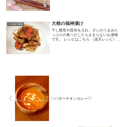
大根の福神漬け
その他の食材
干し椎茸や昆布を入れ、ダシのうまみた
っぷりの食べだしたら止まらないお漬物
です。 レシピはこちら （楽天レシピ） 1
時間以上 300円前後 材料大根人参☆干し
椎茸☆紫蘇の実の塩漬け(あれば)☆糸昆布
☆ごま○しょうが(すりおろし)○たかのつ
め○...
♡バターチキンカレー♡