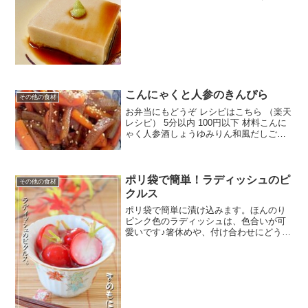
順の写真は倍量で作っています。 レシピ
はこちら （楽天レシピ） 約15分 100円以
下 材料そば粉葛粉水練りわさび・醤油み
んなのレビ...
こんにゃくと人参のきんぴら
その他の食材
お弁当にもどうぞ レシピはこちら （楽天
レシピ） 5分以内 100円以下 材料こんに
ゃく人参酒しょうゆみりん和風だしごま
油白ゴマみんなのレビュー
ポリ袋で簡単！ラディッシュのピ
その他の食材
クルス
ポリ袋で簡単に漬け込みます。ほんのり
ピンク色のラディッシュは、色合いが可
愛いです♪箸休めや、付け合わせにどうぞ
♪塩を少し入れて、甘みを引き立たせまし
た。 レシピはこちら （楽天レシピ） 5分
以内 300円前後 材料ラディッシュ●お酢●
砂糖●...