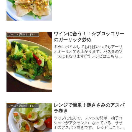
ワインに合う！！☆ブロッコリー
ソース・調味料・ドレッシング
のガーリック炒め
固めにボイルしておけばいつでもアーリ
オオーリオでき上がります。パスタのソ
ースにもなります(^^) レシピはこちら
（楽天レシピ） 指定なし 指定なし 材料
ブロッコリーにんにく鷹の爪オリーブオ
イル塩黒こしょうみんなのレビュー
レンジで簡単！鶏ささみのアスパ
ソース・調味料・ドレッシング
ラ巻き
ラップに包んで、レンジで簡単！柚子コ
ショウがアクセントになっている、ササ
ミのアスパラ巻きです。 レシピはこちら