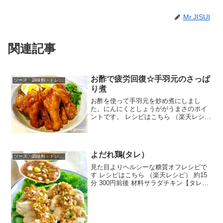
Mr.JISUI
関連記事
お酢で疲労回復☆手羽元のさっぱ
ソース・調味料・ドレッシング
り煮
お酢を使って手羽元を炒め煮にしまし
た。にんにくとしょうががうまさのポイ
ントです。 レシピはこちら （楽天レシ
ピ） 指定なし 指定なし 材料鶏手羽元卵
（ゆでたまご）にんにくしょうが酒酢し
ょうゆ砂糖みりんみんなのレビュー
よだれ鶏(タレ）
ソース・調味料・ドレッシング
見た目よりヘルシーな糖質オフレシピで
す レシピはこちら （楽天レシピ） 約15
分 300円前後 材料サラダチキン【タレ】
ポン酢砂糖胡麻油ラー油にんにく味噌オ
イスターソース炒りごま白ネギ【野菜】
グリーンリーフきゅうりみんなのレビュ
ー