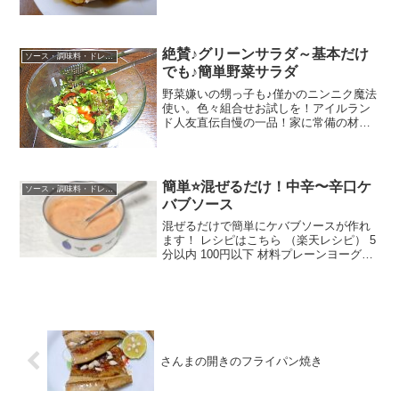
（楽天レシピ） 約30分 300円前後 材料鶏
ささみアスパラニンジン柚子コショウ
塩・コショウ酒☆水☆粉末和風だし☆ポ
ン酢☆片栗粉...
絶賛♪グリーンサラダ～基本だけ
ソース・調味料・ドレッシング
でも♪簡単野菜サラダ
野菜嫌いの甥っ子も♪僅かのニンニク魔法
使い。色々組合せお試しを！アイルラン
ド人友直伝自慢の一品！家に常備の材料
だけでレストランより◎続絶賛編はチー
ズケーキ❤ レシピはこちら （楽天レシ
ピ） 5分以内 100円以下 材料レタス（グ
リーンレタス...
簡単⭐混ぜるだけ！中辛〜辛口ケ
ソース・調味料・ドレッシング
バブソース
混ぜるだけで簡単にケバブソースが作れ
ます！ レシピはこちら （楽天レシピ） 5
分以内 100円以下 材料プレーンヨーグル
トレモン汁にんにくチューブクミンシー
ド塩ブラックペッパーピザソースマヨネ
ーズチリパウダーパプリカパウダータバ
スコみんなの...
さんまの開きのフライパン焼き