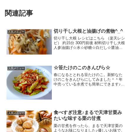
関連記事
切り干し大根と油揚げの煮物^_^
人気メニュー
切り干し大根 レシピはこちら （楽天レシ
ピ） 約15分 300円前後 材料切り干し大根
人参油揚げ☆水☆砂糖☆白だし☆醤油み
んなのレビュー
☆笹たけのこのきんぴら☆
人気メニュー
春になるととれる笹たけのこ。新鮮なた
けのこをきんぴらにしてみました＾＾年
中売っている水煮でも簡単にできます♪
レシピはこちら （楽天レシピ） 約10分
300円前後 材料笹たけのこ（水煮）人参
酒砂糖醤油みりんごま油ごまみんなのレ
ビュー
食べすぎ注意♪まるで天津甘栗み
人気メニュー
たいな味する栗の甘煮
栗の甘煮を作ったら、まるで天津甘栗の
ようなお味になりました♪優しいお味で、