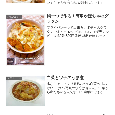
いくらでも食べられる美味しさです！ レ
シピはこちら （楽天レシピ） 1時間以上
指定なし 材料栗（今回は丹波栗を使用）
塩水三温糖みりんハチミツみんなのレビ
鍋一つで作る！簡単かぼちゃのグ
人気メニュー
ュー
ラタン
フライパン一つで出来るカボチャのグラ
タンです＾＾ レシピはこちら （楽天レシ
ピ） 約30分 300円前後 材料かぼちゃマー
ガリン塩コショウコンソメスープの素薄
力粉水牛乳とろけるチーズみんなのレビ
ュー
白菜とツナのうま煮
人気メニュー
水なしでじっくり煮込むから白菜の甘み
がいっぱい♪写真の水分はぜ～んぶ白菜か
ら出たものなんですヨ！簡単にできるの
で、ぜひ作ってみてね☆ レシピはこちら
（楽天レシピ） 約30分 300円前後 材料白
菜ツナ缶（まぐろ）酒みりんしょうゆみ
んなのレ...