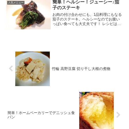
簡単！ヘルシー！ジューシー♪茄
人気メニュー
子のステーキ
お肉の付け合わせにも、1品料理にもなる
茄子のステーキ。ヘルシーなのでお腹い
っぱい食べても大丈夫です！ レシピはこ
ちら （楽天レシピ） 約15分 100円以下
材料茄子 ※長ナスなら1本オリーブオイ
ルニンニク春菊麺つゆみんなのレビュー
竹輪 高野豆腐 切り干し大根の煮物
簡単！ホームベーカリーでデニッシュ食
パン