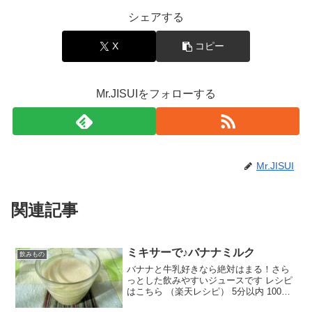
シェアする
X
コピー
Mr.JISUIをフォローする
Mr.JISUI
関連記事
ミキサーで♪バナナミルク
飲みもの
バナナと牛乳好きなら絶対はまる！さら
っとした飲みやすいジュースです レシピ
はこちら （楽天レシピ） 5分以内 100円
以下 材料バナナ牛乳氷（キューブ状の）