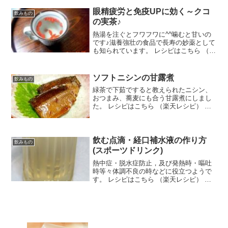
眼精疲労と免疫UPに効く～クコ
飲みもの
の実茶♪
熱湯を注ぐとフワフワに^^噛むと甘いの
です♪滋養強壮の食品で長寿の妙薬として
も知られています。 レシピはこちら （楽
天レシピ） 5分以内 100円以下 材料クコ
の実（乾燥）熱湯はちみつみんなのレビ
ュー
ソフトニシンの甘露煮
飲みもの
緑茶で下茹ですると教えられたニシン、
おつまみ、蕎麦にも合う甘露煮にしまし
た。 レシピはこちら （楽天レシピ） 約1
時間 500円前後 材料ソフトニシン☆熱湯
☆日本茶○醤油○酢○ミリン○日本酒○水○砂
糖みんなのレビュー
飲む点滴・経口補水液の作り方
飲みもの
(スポーツドリンク)
熱中症・脱水症防止，及び発熱時・嘔吐
時等々体調不良の時などに役立つようで
す。 レシピはこちら （楽天レシピ） 約
10分 300円前後 材料水 (ミネラルウォー
ター)砂糖 (三温糖等々)塩レモン汁 (あ
れば)みんなのレビュー