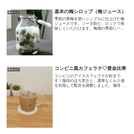
砂糖（お好みで）みんなのレビュー
基本の梅シロップ（梅ジュース）
飲みもの
季節の青梅を使いシンプルに仕上げた梅
ジュースです。ソーダ割り、ロックで美
味しくいただけます。梅酒の季節に一緒
にどうぞ。 レシピはこちら （楽天レシ
ピ） 1時間以上 指定なし 材料青梅氷砂糖
みんなのレビュー
コンビニ風カフェラテ♡黄金比率
飲みもの
コンビニのアイスカフェラテが好きで
す！珈琲のほろ苦さと、濃厚なミルク感
を目指して配合を調整しました。珈琲 :
牛乳 ＝ 1 : 4 です＼(^o^)／ レシピはこち
ら （楽天レシピ） 約10分 100円以下 材
料★レギュラーコーヒー★水牛乳...