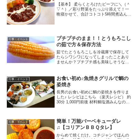
【基本】 柔らくとろけたビーフに＼（＾
▽＾）／彩り野菜をたっぷり添えて！一
晩寝かせて、合計コトコト5時間煮込んだ
ら、奥深い味わいに仕上りました。 レシ
ピはこちら （楽天レシピ） 1時間以上
2,000円前後 材料牛すじ肉（スーパーで
一番安い...
プチプチのまま！！とうもろこし
行事・イベント
の茹で方＆保存方法
茹でたとうもろこしを冷蔵庫で保存して
たらシワシワになってしまったことあり
ませんか？プチプチ感も美味しそうな真
っ黄色もそのまま簡単保存できる方法が
あります。 レシピはこちら （楽天レシ
ピ） 約30分 指定なし 材料とうもろこし
お食い初め♪魚焼きグリルで鯛の
行事・イベント
たっぷりのお湯塩...
姿焼き
長男のお食い初めに鯛の姿焼きを作りま
した♪ レシピはこちら （楽天レシピ） 約
30分 1,000円前後 材料鯛塩酒みんなのレ
ビュー
簡単！万能バーベキューダレ
行事・イベント
♫【コリアンＢＢＱタレ】
からめて焼くだけ。コチジャンでほんの