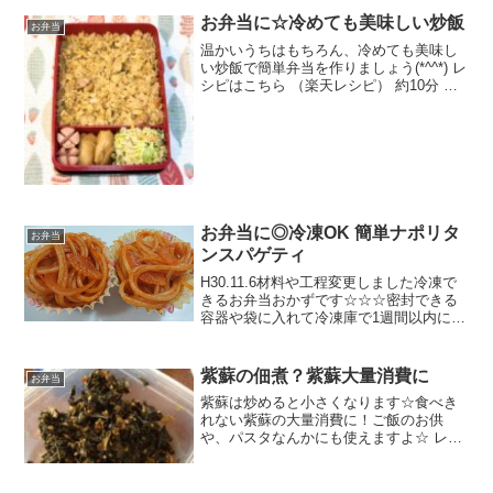
切り）唐揚げキャベツの千切りゆで卵焼
き肉のタレ★マヨネーズ★蜂蜜★塩こし
お弁当に☆冷めても美味しい炒飯
お弁当
ょうみんな...
温かいうちはもちろん、冷めても美味し
い炒飯で簡単弁当を作りましょう(*^^*) レ
シピはこちら （楽天レシピ） 約10分 指
定なし 材料ごはん卵玉ねぎウインナーや
ハム細ねぎ◎しょう油◎鶏ガラスープの
素◎焼き肉のタレ塩こしょうごま油みん
なのレ...
お弁当に◎冷凍OK 簡単ナポリタ
お弁当
ンスパゲティ
H30.11.6材料や工程変更しました冷凍で
きるお弁当おかずです☆☆☆密封できる
容器や袋に入れて冷凍庫で1週間以内に使
いきってください☆☆☆ レシピはこちら
（楽天レシピ） 約10分 100円以下 材料ス
パゲティ塩(茹でる時)玉ねぎ☆サラダ...
紫蘇の佃煮？紫蘇大量消費に
お弁当
紫蘇は炒めると小さくなります☆食べき
れない紫蘇の大量消費に！ご飯のお供
や、パスタなんかにも使えますよ☆ レシ
ピはこちら （楽天レシピ） 約10分 100円
以下 材料紫蘇味噌醤油みりん砂糖鰹節白
ごまみんなのレビュー