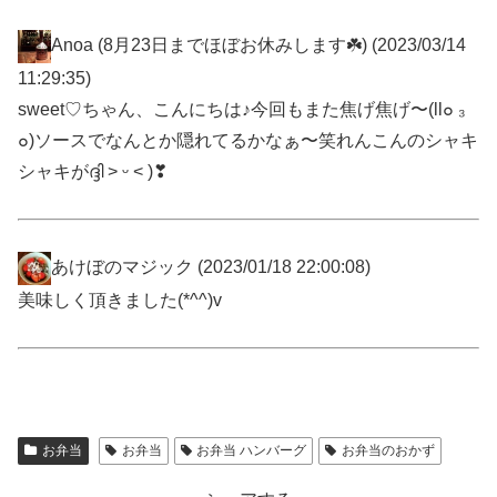
Anoa (8月23日までほぼお休みします☘️)
(2023/03/14
11:29:35)
sweet♡ちゃん、こんにちは♪今回もまた焦げ焦げ〜(ll๐ ₃
๐)ソースでなんとか隠れてるかなぁ〜笑れんこんのシャキ
シャキがദ്ദി ˃ ᵕ ˂ )❣
あけぼのマジック
(2023/01/18 22:00:08)
美味しく頂きました(*^^)v
お弁当
お弁当
お弁当 ハンバーグ
お弁当のおかず