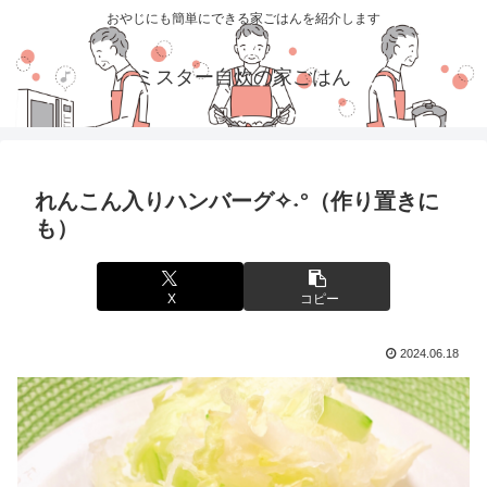
おやじにも簡単にできる家ごはんを紹介します
ミスター自炊の家ごはん
れんこん入りハンバーグ✧˖°（作り置きに
も）
X
コピー
2024.06.18