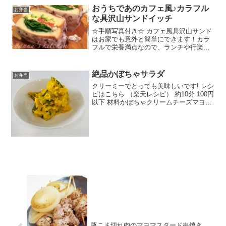
おうちであのカフェ風♪カラフル
お弁当
な具沢山サンドイッチ
☆手順写真付き☆ カフェ風具沢山サンド
はお家でも意外と簡単にできます！カラ
フルで栄養満点なので、ランチや行楽に
もぴったり♪ レシピはこちら （楽天レシ
ピ） 約10分 300円前後 材料食パン（4枚
切り）ベビーリーフ 又は グリーンリ
絶品かぼちゃサラダ
お弁当
ーフカロ...
クリーミーでとっても美味しいです! レシ
ピはこちら （楽天レシピ） 約10分 100円
以下 材料かぼちゃクリームチーズマヨネ
ーズ蜂蜜みんなのレビュー
豚こま切れ肉のマヨマスタード串焼き