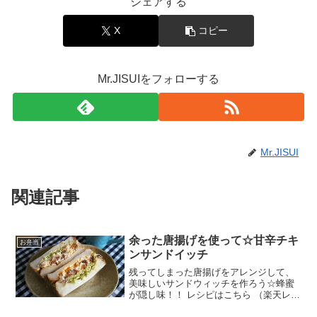
シェアする
X
コピー
Mr.JISUIをフォローする
Mr.JISUI
関連記事
余った唐揚げを使って☆甘辛チキ
お弁当
ンサンドイッチ
残ってしまった唐揚げをアレンジして、
美味しいサンドウィッチを作ろう☆蜂蜜
が隠し味！！ レシピはこちら （楽天レシ
ピ） 約15分 300円前後 材料食パン（5枚