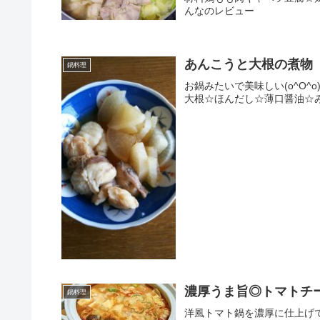
んなのレビュー
あんこうと大根の煮物
鍋料理
お鍋みたいで美味しい(o^O^o
大根☆ほんだし☆薄口醤油☆
濃厚うま旨◎トマトチ
鍋料理
洋風トマト鍋を濃厚に仕上げ