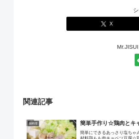
シ
X
Mr.JI
関連記事
簡単手作り☆鶏肉とキ
鍋料理
簡単にできるあっさり塩ちゃんこ
材料鶏もも肉キャベツ豆腐☆