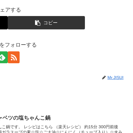
ェアする
コピー
SUIをフォローする
Mr.JISUI
ャベツの塩ちゃんこ鍋
鍋です。 レシピはこちら （楽天レシピ） 約15分 300円前後
鶏ガラスープの素☆塩☆ごま油☆にんにく（チューブ入り）☆水み