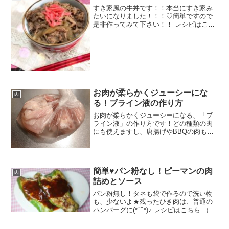
ウみんなの...
すき家風の牛丼です！！本当にすき家み
たいになりました！！！♡簡単ですので
是非作ってみて下さい！！ レシピはこち
ら （楽天レシピ） 約30分 指定なし 材料
玉ねぎ牛の切り落とし(小間切れなど)★水
★しょうゆ★料理酒★砂糖★みりん★だ
しの素紅生...
お肉が柔らかくジューシーにな
肉
る！ブライン液の作り方
お肉が柔らかくジューシーになる、「ブ
ライン液」の作り方です！どの種類の肉
にも使えますし、唐揚げやBBQの肉もブ
ライン液につけるだけでおいしくなりま
す！ レシピはこちら （楽天レシピ） 5分
以内 100円以下 材料水塩砂糖みんなのレ
ビュー
簡単♥パン粉なし！ピーマンの肉
肉
詰めとソース
パン粉無し！タネも袋で作るので洗い物
も、少ないよ★残ったひき肉は、普通の
ハンバーグに(*ˊ˘ˋ*)♪ レシピはこちら （楽
天レシピ） 約30分 300円前後 材料ピーマ
ン合い挽き肉塩コショウたまごと玉ねぎ