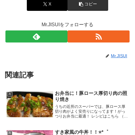
X
コピー
Mr.JISUIをフォローする
Mr.JISUI
関連記事
お弁当に！豚ロース厚切り肉の照
肉
り焼き
うちの近所のスーパーでは、豚ロース厚
切り肉がよく安売りになってます！がっ
つりお弁当に最適！ レシピはこちら （楽
天レシピ） 約10分 100円以下 材料豚ロー
ス厚切り☆砂糖☆料理酒☆みりん☆醤油
仕上げ用小ネギ片栗粉サラダ油塩コショ
すき家風の牛丼！！⭐*゜
肉