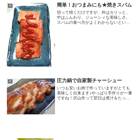
薄力粉★ソース★ケチャップ★砂糖★
簡単！おつまみにも★焼きスパム
肉
水...
切って焼くだけですが、外はカリッと、
中はふんわり、ジューシィな美味しさ。
スパムの食べ方がよくわからないという
方、まずはシンプルに焼いてみて！！ レ
シピはこちら （楽天レシピ） 5分以内
300円前後 材料スパムサラダ油ケチャッ
プみんなのレビ...
圧力鍋で自家製チャーシュー
肉
いつも安いお肉で作っていますがとても
美味しく出来ます♪やっぱり手作りが一番
ですね！沢山作って翌日は煮汁をたっぷ
りかけてチャーシュー丼もおすすめです♪
レシピはこちら （楽天レシピ） 約1時間
500円前後 材料豚もも肉（かたまり）サ
ラダ油★...