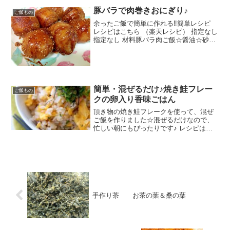
豚バラで肉巻きおにぎり♪
ご飯もの
余ったご飯で簡単に作れる‼︎簡単レシピ
レシピはこちら （楽天レシピ） 指定なし
指定なし 材料豚バラ肉ご飯☆醤油☆砂糖
☆みりん☆酒白ごまみんなのレビュー
簡単・混ぜるだけ♪焼き鮭フレー
ご飯もの
クの卵入り香味ごはん
頂き物の焼き鮭フレークを使って、混ぜ
ご飯を作りました☆混ぜるだけなので、
忙しい朝にもぴったりです♪ レシピはこ
ちら （楽天レシピ） 5分以内 指定なし
材料温かいごはん焼き鮭フレーク炒りご
ま●たまご●醤油ごま油大葉あれば 焼き
海苔自然塩みん...
手作り茶 お茶の葉＆桑の葉