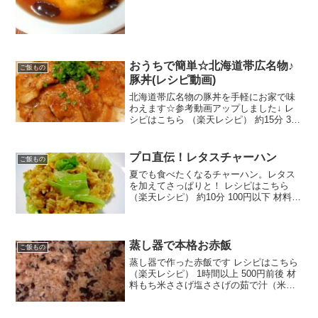
ード(サラダ油でも)乾燥きくらげ(水で...
おうちで簡単☆北海道帯広名物♪
ご飯もの
豚丼(レシピ動画)
北海道帯広名物の豚丼を手軽にお家で味
わえます☆参考動画アップしました↓ レ
シピはこちら （楽天レシピ） 約15分 300
円前後 材料炒め油豚肩ローススライス
（生姜焼き用）温かいごはん小葱の小口
切り（豚丼のタレの材料）醤油みりん砂
プロ直伝！レタスチャーハン
ご飯もの
糖みんなのレ...
夏でも食べたくなるチャーハン。レタス
を加えてさっぱりと！ レシピはこちら
（楽天レシピ） 約10分 100円以下 材料レ
タス卵ごはん長ネギウェイパー塩・こし
ょうサラダ油みんなのレビュー
蒸し器で本格お赤飯
ご飯もの
蒸し器で作った赤飯です レシピはこちら
（楽天レシピ） 1時間以上 500円前後 材
料もち米ささげ塩ささげの茹で汁（米を
浸す用）ささげの茹で汁（蒸す時に混ぜ
る）みんなのレビュー