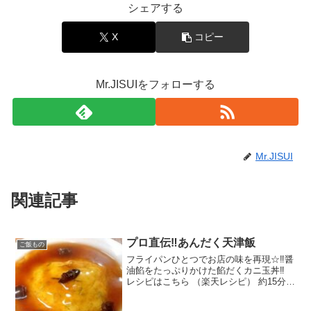
シェアする
X
コピー
Mr.JISUIをフォローする
Mr.JISUI
関連記事
プロ直伝‼︎あんだく天津飯
ご飯もの
フライパンひとつでお店の味を再現☆‼︎醤
油餡をたっぷりかけた餡だくカニ玉丼‼︎
レシピはこちら （楽天レシピ） 約15分
300円前後 材料卵カニカマ干し椎茸(水で
戻しせん切りにする)青ねぎの小口切りラ