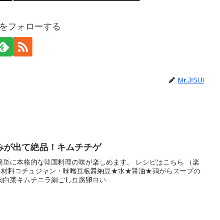
SUIをフォローする
Mr.JISUI
みが出て絶品！キムチチゲ
簡単に本格的な韓国料理の味が楽しめます。 レシピはこちら （楽
円前後 材料コチュジャン・味噌豆板醤納豆★水★醤油★鶏がらスープの
白菜キムチニラ絹ごし豆腐卵白い...