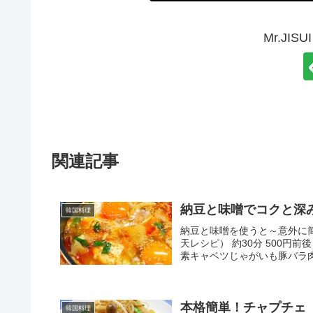
Mr.JI
関連記事
納豆と味噌でコクと深
韓国料理
納豆と味噌を使うと～意外に
天レシピ） 約30分 500
素キャベツじゃがいも豚バラ肉
本格簡単！チャプチェ
韓国料理